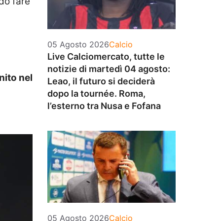
do fare
Categorie
05 Agosto 2026
Calcio
Live Calciomercato, tutte le
notizie di martedì 04 agosto:
ito nel
Leao, il futuro si deciderà
dopo la tournée. Roma,
l’esterno tra Nusa e Fofana
Categorie
05 Agosto 2026
Calcio