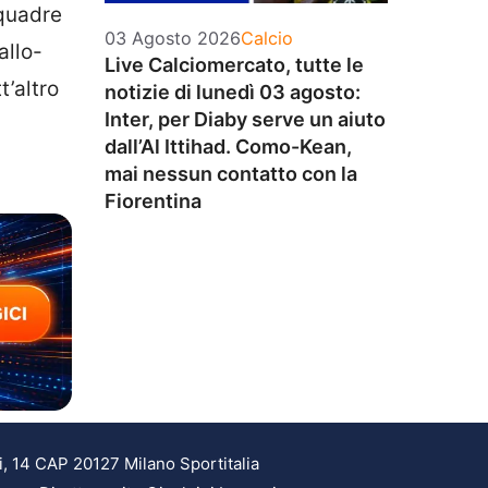
squadre
Categorie
03 Agosto 2026
Calcio
allo-
Live Calciomercato, tutte le
t’altro
notizie di lunedì 03 agosto:
Inter, per Diaby serve un aiuto
dall’Al Ittihad. Como-Kean,
mai nessun contatto con la
Fiorentina
i, 14 CAP 20127 Milano Sportitalia