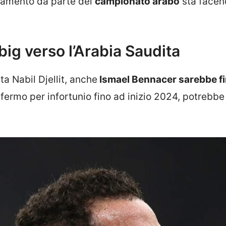
essamento da parte del
campionato arabo
sta facen
big verso l’Arabia Saudita
a Nabil Djellit, anche
Ismael Bennacer sarebbe fin
e, fermo per infortunio fino ad inizio 2024, potrebbe