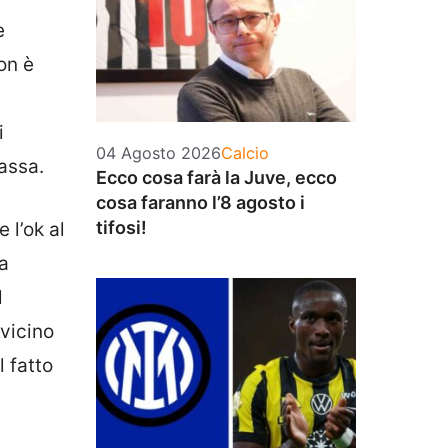
e
on è
i
Categorie
04 Agosto 2026
Calcio
assa.
Ecco cosa farà la Juve, ecco
cosa faranno l’8 agosto i
tifosi!
 l’ok al
 a
l
 vicino
l fatto