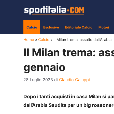
Vai
al
contenuto
Calcio
Esclusive
Editoriale Calcio
Motori
Home
»
Calcio
»
Il Milan trema: assalto dall’Arabia,
Il Milan trema: ass
gennaio
28 Luglio 2023
di
Claudio Galuppi
Dopo i tanti acquisti in casa Milan si p
dall’Arabia Saudita per un big rossoner