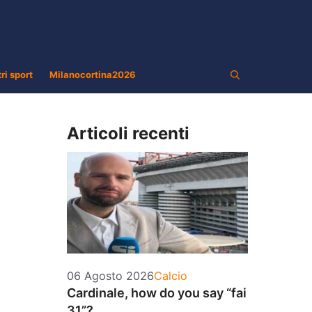
tri sport
Milanocortina2026
Articoli recenti
Categorie
06 Agosto 2026
Calcio
Cardinale, how do you say “fai
31”?