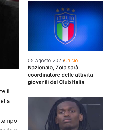
Categorie
05 Agosto 2026
Calcio
Nazionale, Zola sarà
coordinatore delle attività
giovanili del Club Italia
e il
ella
è tempo