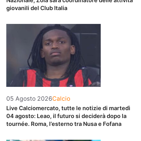
Nazionale, Zola sarà coordinatore delle attività
giovanili del Club Italia
Categorie
05 Agosto 2026
Calcio
Live Calciomercato, tutte le notizie di martedì
04 agosto: Leao, il futuro si deciderà dopo la
tournée. Roma, l’esterno tra Nusa e Fofana