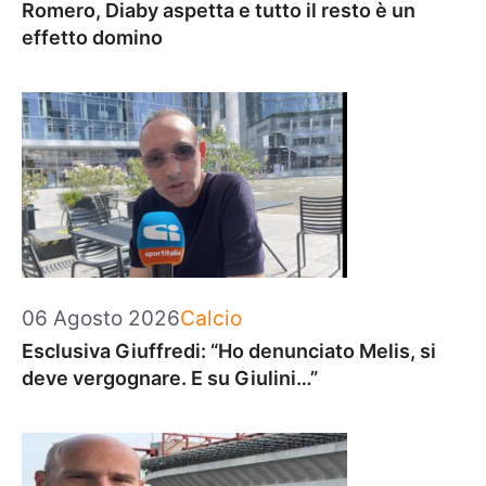
Romero, Diaby aspetta e tutto il resto è un
effetto domino
Categorie
06 Agosto 2026
Calcio
Esclusiva Giuffredi: “Ho denunciato Melis, si
deve vergognare. E su Giulini…”