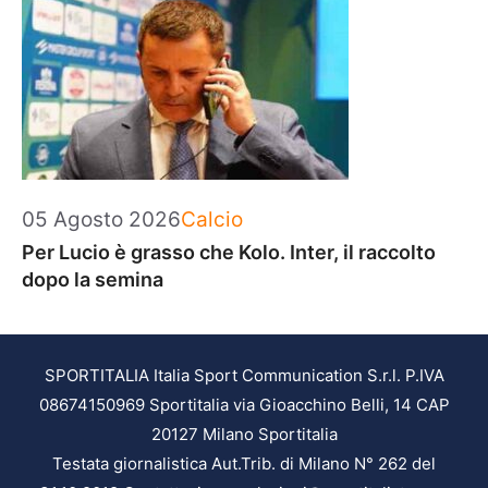
Categorie
05 Agosto 2026
Calcio
Per Lucio è grasso che Kolo. Inter, il raccolto
dopo la semina
SPORTITALIA Italia Sport Communication S.r.l. P.IVA
08674150969 Sportitalia via Gioacchino Belli, 14 CAP
20127 Milano Sportitalia
Testata giornalistica Aut.Trib. di Milano N° 262 del