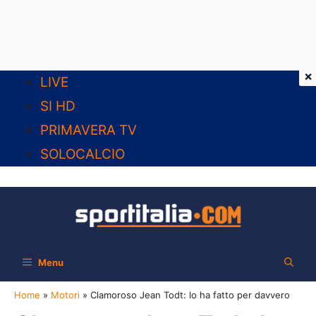
×
Vai
LIVE
al
SI HD
contenuto
PRIMAVERA TV
SOLOCALCIO
Menu
Home
»
Motori
»
Clamoroso Jean Todt: lo ha fatto per davvero