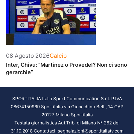
Categorie
08 Agosto 2026
Calcio
Inter, Chivu: “Martinez o Provedel? Non ci sono
gerarchie”
SPORTITALIA Italia Sport Communication S.r.l. P.IVA
08674150969 Sportitalia via Gioacchino Belli, 14 CAP
20127 Milano Sportitalia
Testata giornalistica Aut.Trib. di Milano N° 262 del
31.10.2018 Contattaci: segnalazioni@sportitaliatv.com