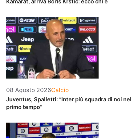
Kamarat, arriva Boris Krstic: ecco chi è
Categorie
08 Agosto 2026
Calcio
Juventus, Spalletti: “Inter più squadra di noi nel
primo tempo”