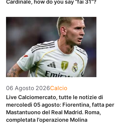
Cardinale, how do you say “fai 31”?
Categorie
06 Agosto 2026
Calcio
Live Calciomercato, tutte le notizie di
mercoledì 05 agosto: Fiorentina, fatta per
Mastantuono del Real Madrid. Roma,
completata l’operazione Molina