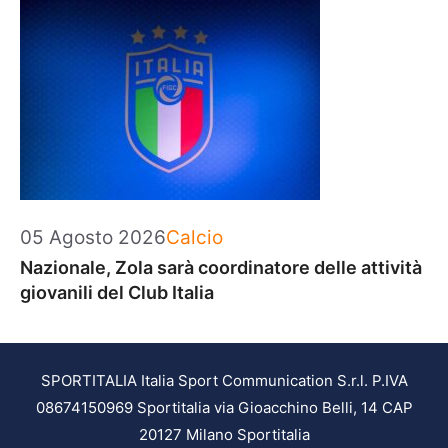
Categorie
05 Agosto 2026
Calcio
Nazionale, Zola sarà coordinatore delle attività
giovanili del Club Italia
SPORTITALIA Italia Sport Communication S.r.l. P.IVA
08674150969 Sportitalia via Gioacchino Belli, 14 CAP
20127 Milano Sportitalia