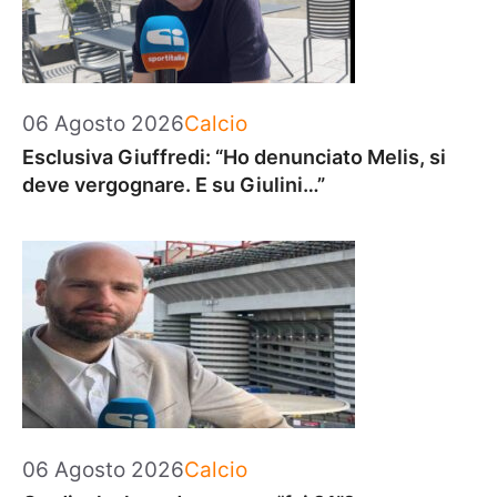
Categorie
06 Agosto 2026
Calcio
Esclusiva Giuffredi: “Ho denunciato Melis, si
deve vergognare. E su Giulini…”
Categorie
06 Agosto 2026
Calcio