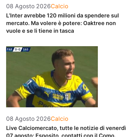
Categorie
08 Agosto 2026
Calcio
L’Inter avrebbe 120 milioni da spendere sul
mercato. Ma volere è potere: Oaktree non
vuole e se li tiene in tasca
Categorie
08 Agosto 2026
Calcio
Live Calciomercato, tutte le notizie di venerdì
07 agosto: Esposito, contatti con il Como.