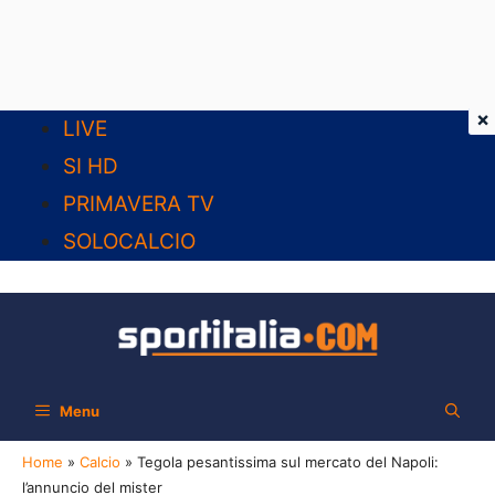
×
Vai
LIVE
al
SI HD
contenuto
PRIMAVERA TV
SOLOCALCIO
Menu
Home
»
Calcio
»
Tegola pesantissima sul mercato del Napoli:
l’annuncio del mister