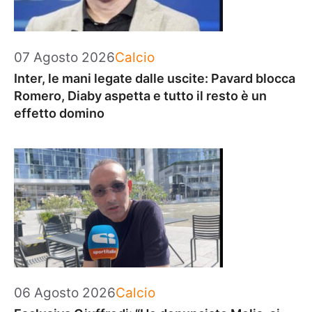
Categorie
07 Agosto 2026
Calcio
Inter, le mani legate dalle uscite: Pavard blocca
Romero, Diaby aspetta e tutto il resto è un
effetto domino
Categorie
06 Agosto 2026
Calcio