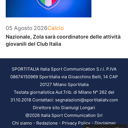
Categorie
05 Agosto 2026
Calcio
Nazionale, Zola sarà coordinatore delle attività
giovanili del Club Italia
SPORTITALIA Italia Sport Communication S.r.l. P.IVA
08674150969 Sportitalia via Gioacchino Belli, 14 CAP
20127 Milano Sportitalia
Testata giornalistica Aut.Trib. di Milano N° 262 del
31.10.2018 Contattaci: segnalazioni@sportitaliatv.com
Direttore sito Gianluigi Longari
@2026 Italia Sport Communication Srl
Chi siamo
-
Redazione
-
Privacy Policy
-
Disclaimer