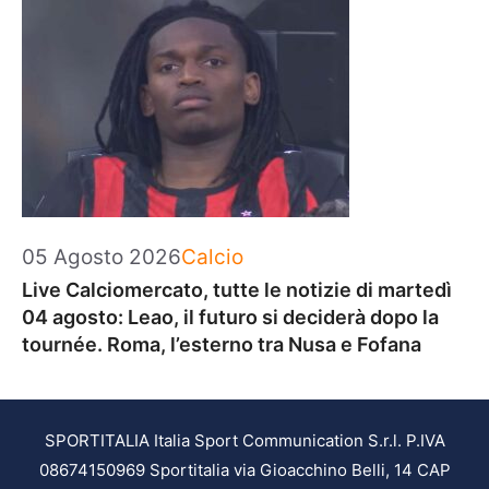
Categorie
05 Agosto 2026
Calcio
Live Calciomercato, tutte le notizie di martedì
04 agosto: Leao, il futuro si deciderà dopo la
tournée. Roma, l’esterno tra Nusa e Fofana
SPORTITALIA Italia Sport Communication S.r.l. P.IVA
08674150969 Sportitalia via Gioacchino Belli, 14 CAP