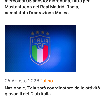
mercoledì 05 agosto: Fiorentina, fatta per
Mastantuono del Real Madrid. Roma,
completata l’operazione Molina
Categorie
05 Agosto 2026
Calcio
Nazionale, Zola sarà coordinatore delle attività
giovanili del Club Italia