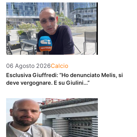
Categorie
06 Agosto 2026
Calcio
Esclusiva Giuffredi: “Ho denunciato Melis, si
deve vergognare. E su Giulini…”