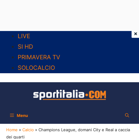
×
Vai
LIVE
al
SI HD
contenuto
PRIMAVERA TV
SOLOCALCIO
Menu
Home
»
Calcio
»
Champions League, domani City e Real a caccia
dei quarti