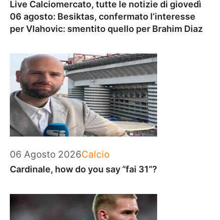
Live Calciomercato, tutte le notizie di giovedì
06 agosto: Besiktas, confermato l’interesse
per Vlahovic: smentito quello per Brahim Diaz
Categorie
06 Agosto 2026
Calcio
Cardinale, how do you say “fai 31”?