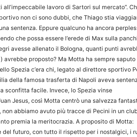
i all’impeccabile lavoro di Sartori sul mercato”. Ch
portivo non ci sono dubbi, che Thiago stia viaggi
 è una sentenza. Eppure qualcuno ha ancora perples
mendo che possa essere l’erede di Max sulla panch
gri avesse allenato il Bologna, quanti punti avre
 (…) avrebbe proposto? Ma Motta ha sempre saputo
ello Spezia c’era chi, legato al direttore sportivo P
igilia della famosa trasferta di Napoli aveva senten
a sconfitta facile. Invece, lo Spezia vinse
Juan Jesus, così Motta centrò una salvezza fantas
ca, non abbiamo avuto più tracce di Pecini in un club
anto premia la meritocrazia. A proposito di Motta:
el futuro, con tutto il rispetto per i nostalgici, i r