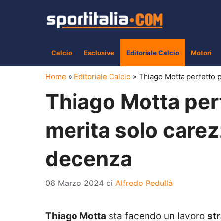
Vai
al
contenuto
Calcio
Esclusive
Editoriale Calcio
Motori
Home
»
Editoriale Calcio
»
Thiago Motta perfetto p
Thiago Motta per
merita solo carezz
decenza
06 Marzo 2024
di
Alfredo Pedullà
Thiago Motta
sta facendo un lavoro
st