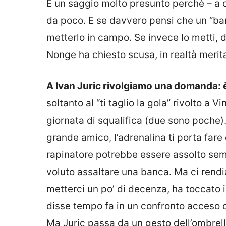
È un saggio molto presunto perché – a q
da poco. E se davvero pensi che un “b
metterlo in campo. Se invece lo metti, de
Nonge ha chiesto scusa, in realtà merit
A Ivan Juric rivolgiamo una domanda: è
soltanto al “ti taglio la gola” rivolto a
giornata di squalifica (due sono poche).
grande amico, l’adrenalina ti porta fare
rapinatore potrebbe essere assolto sem
voluto assaltare una banca. Ma ci ren
metterci un po’ di decenza, ha toccato 
disse tempo fa in un confronto acceso c
Ma Juric passa da un gesto dell’ombrello