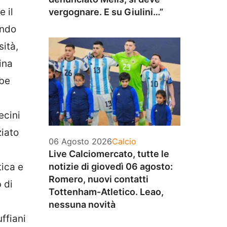
e il
vergognare. E su Giulini…”
ando
sità,
ina
bbe
ecini
ziato
Categorie
06 Agosto 2026
Calcio
Live Calciomercato, tutte le
notizie di giovedì 06 agosto:
tica e
Romero, nuovi contatti
 di
Tottenham-Atletico. Leao,
nessuna novità
uffiani