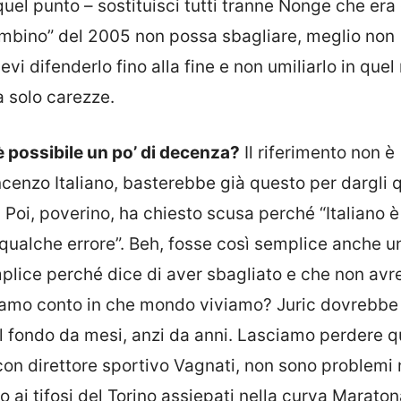
uel punto – sostituisci tutti tranne Nonge che era
ambino” del 2005 non possa sbagliare, meglio non
vi difenderlo fino alla fine e non umiliarlo in que
a solo carezze.
 possibile un po’ di decenza?
Il riferimento non è
 Vincenzo Italiano, basterebbe già questo per dargli
 Poi, poverino, ha chiesto scusa perché “Italiano è
 qualche errore”. Beh, fosse così semplice anche u
plice perché dice di aver sbagliato e che non av
diamo conto in che mondo viviamo? Juric dovrebbe
il fondo da mesi, anzi da anni. Lasciamo perdere 
on direttore sportivo Vagnati, non sono problemi n
 ai tifosi del Torino assiepati nella curva Maraton