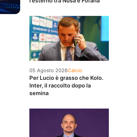
l’esterno tra Nusa e Fofana
Categorie
05 Agosto 2026
Calcio
Per Lucio è grasso che Kolo.
Inter, il raccolto dopo la
semina