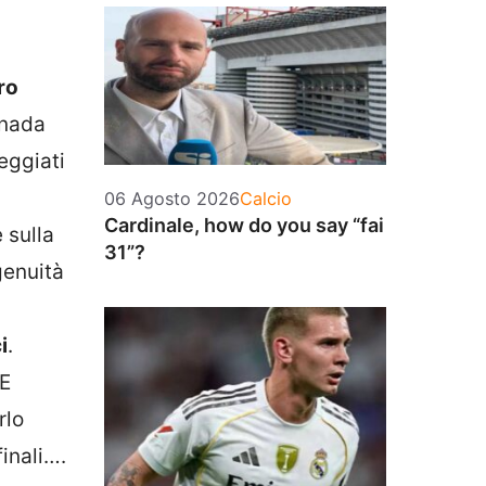
ro
anada
eggiati
Categorie
06 Agosto 2026
Calcio
Cardinale, how do you say “fai
 sulla
31”?
genuità
i
.
 E
rlo
finali….