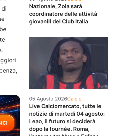
Nazionale, Zola sarà
 di
coordinatore delle attività
se
giovanili del Club Italia
bbe
te
.
ggiori
ecenza,
Categorie
05 Agosto 2026
Calcio
Live Calciomercato, tutte le
notizie di martedì 04 agosto:
Leao, il futuro si deciderà
dopo la tournée. Roma,