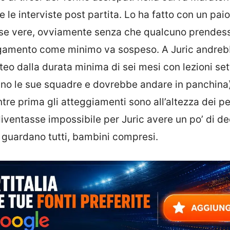
te le interviste post partita. Lo ha fatto con un paio
offese vere, ovviamente senza che qualcuno prendes
ollegamento come minimo va sospeso. A Juric andre
eo dalla durata minima di sei mesi con lezioni set
no le sue squadre e dovrebbe andare in panchina)
re prima gli atteggiamenti sono all’altezza dei pe
diventasse impossibile per Juric avere un po’ di d
guardano tutti, bambini compresi.