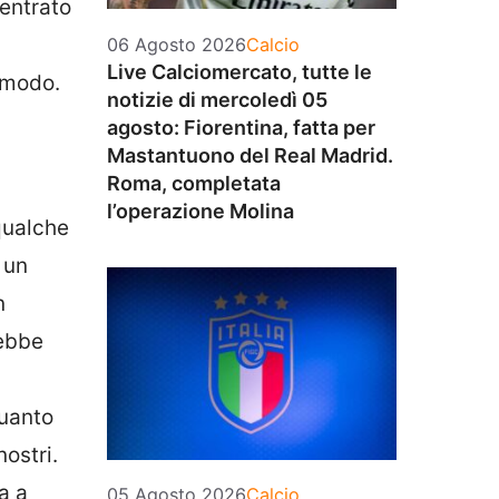
 entrato
Categorie
06 Agosto 2026
Calcio
Live Calciomercato, tutte le
l modo.
notizie di mercoledì 05
agosto: Fiorentina, fatta per
Mastantuono del Real Madrid.
Roma, completata
l’operazione Molina
 qualche
 un
n
rebbe
quanto
ostri.
a a
Categorie
05 Agosto 2026
Calcio