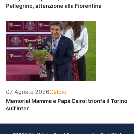
Pellegrino, attenzione alla Fiorentina
Categorie
07 Agosto 2026
Calcio
Memorial Mamma e Papà Cairo: trionfa il Torino
sull’Inter