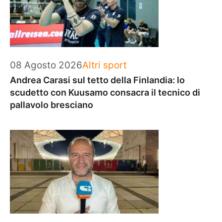
Categorie
08 Agosto 2026
Altri sport
Andrea Carasi sul tetto della Finlandia: lo
scudetto con Kuusamo consacra il tecnico di
pallavolo bresciano