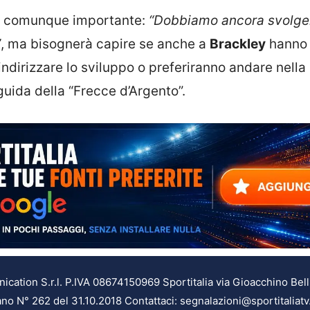
a è comunque importante:
“Dobbiamo ancora svolge
”
, ma bisognerà capire se anche a
Brackley
hanno 
 indirizzare lo sviluppo o preferiranno andare nella
uida della “Frecce d’Argento”.
ation S.r.l. P.IVA 08674150969 Sportitalia via Gioacchino Bell
ilano N° 262 del 31.10.2018 Contattaci: segnalazioni@sportitaliatv