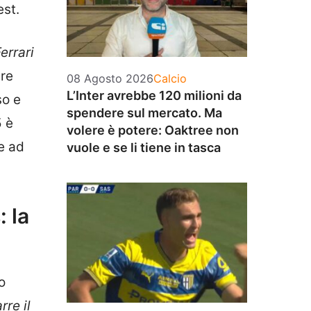
est.
errari
are
Categorie
08 Agosto 2026
Calcio
L’Inter avrebbe 120 milioni da
so e
spendere sul mercato. Ma
5 è
volere è potere: Oaktree non
e ad
vuole e se li tiene in tasca
 la
o
rre il