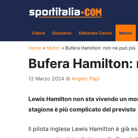
Vai
al
contenuto
Calcio
Esclusive
Editoriale Calcio
Motori
Home
»
Motori
»
Bufera Hamilton: non ne può più
Bufera Hamilton:
12 Marzo 2024
di
Angelo Papi
Lewis Hamilton non sta vivendo un mom
stagione è più complicato del previsto
Il pilota inglese Lewis Hamilton è già e