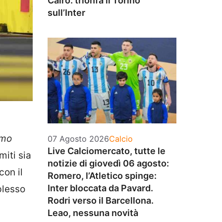
Cairo: trionfa il Torino
sull’Inter
amo
Categorie
07 Agosto 2026
Calcio
Live Calciomercato, tutte le
miti sia
notizie di giovedì 06 agosto:
con il
Romero, l’Atletico spinge:
Inter bloccata da Pavard.
plesso
Rodri verso il Barcellona.
Leao, nessuna novità