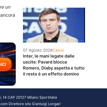
re un
ancora
Categorie
07 Agosto 2026
Calcio
Inter, le mani legate dalle
uscite: Pavard blocca
Romero, Diaby aspetta e tutto
il resto è un effetto domino
i, 14 CAP 20127 Milano Sportitalia
.com Direttore sito Gianluigi Longari