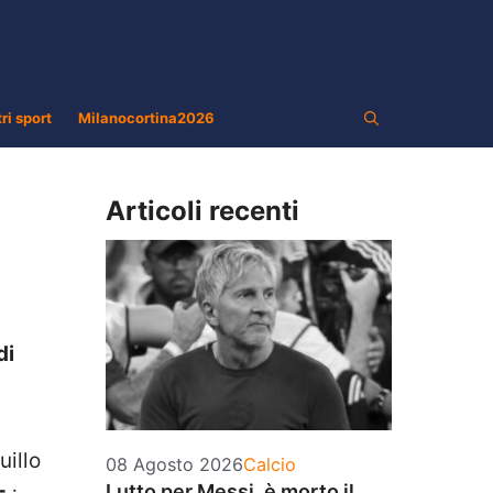
tri sport
Milanocortina2026
Articoli recenti
di
uillo
Categorie
08 Agosto 2026
Calcio
Lutto per Messi, è morto il