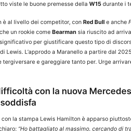
tto viste le buone premesse della
W15
durante i t
 è al livello dei competitor, con
Red Bull
e anche
F
to che un rookie come
Bearman
sia riuscito ad arriv
gnificativo per giustificare questo tipo di discor
di Lewis. L’approdo a Maranello a partire dal 202
 tergiversare e gareggiare tanto per. Urge arrivar
ifficoltà con la nuova Mercedes:
 soddisfa
 con la stampa Lewis Hamilton è apparso piuttost
 chiaro:
“Ho battagliato al massimo, cercando di tra