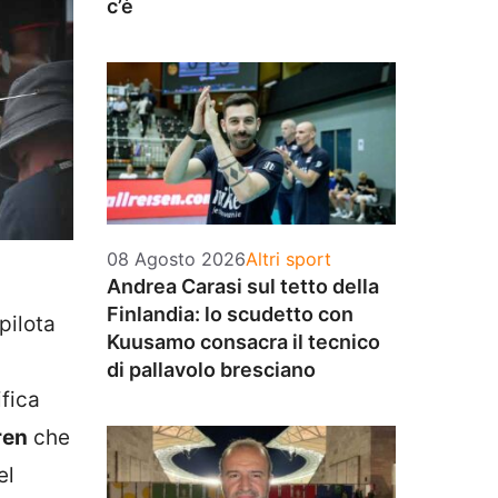
c’è
Categorie
08 Agosto 2026
Altri sport
Andrea Carasi sul tetto della
Finlandia: lo scudetto con
 pilota
Kuusamo consacra il tecnico
di pallavolo bresciano
ifica
ren
che
el