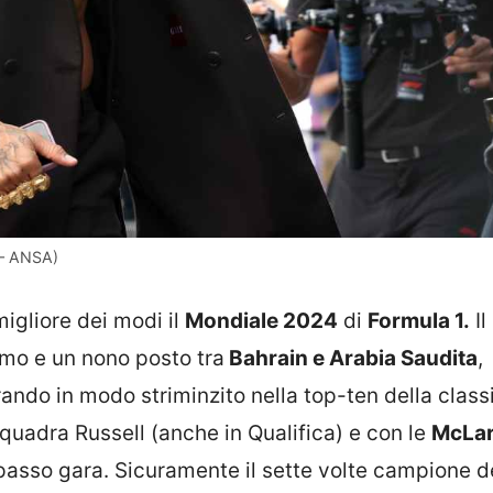
 – ANSA)
igliore dei modi il
Mondiale 2024
di
Formula 1.
Il
imo e un nono posto tra
Bahrain e Arabia Saudita
,
ando in modo striminzito nella top-ten della class
quadra Russell (anche in Qualifica) e con le
McLa
 passo gara. Sicuramente il sette volte campione d