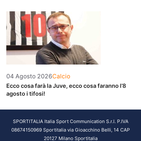
Categorie
04 Agosto 2026
Calcio
Ecco cosa farà la Juve, ecco cosa faranno l’8
agosto i tifosi!
SPORTITALIA Italia Sport Communication S.r.l. P.IVA
08674150969 Sportitalia via Gioacchino Belli, 14 CAP
20127 Milano Sportitalia