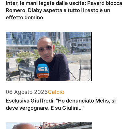
Inter, le mani legate dalle uscite: Pavard blocca
Romero, Diaby aspetta e tutto il resto è un
effetto domino
Categorie
06 Agosto 2026
Calcio
Esclusiva Giuffredi: “Ho denunciato Melis, si
deve vergognare. E su Giulini…”