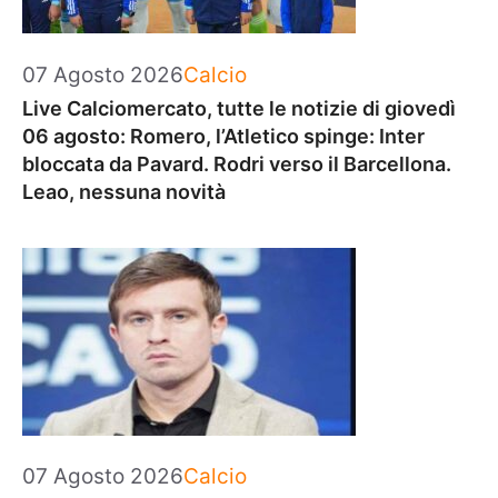
Categorie
07 Agosto 2026
Calcio
Live Calciomercato, tutte le notizie di giovedì
06 agosto: Romero, l’Atletico spinge: Inter
bloccata da Pavard. Rodri verso il Barcellona.
Leao, nessuna novità
Categorie
07 Agosto 2026
Calcio