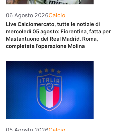
Categorie
06 Agosto 2026
Calcio
Live Calciomercato, tutte le notizie di
mercoledì 05 agosto: Fiorentina, fatta per
Mastantuono del Real Madrid. Roma,
completata l’operazione Molina
Categorie
05 Agosto 2026
Calcio