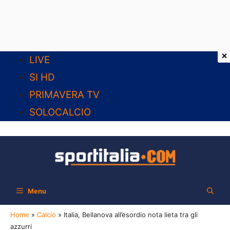
×
Vai
LIVE
al
SI HD
contenuto
PRIMAVERA TV
SOLOCALCIO
Menu
Home
»
Calcio
»
Italia, Bellanova all’esordio nota lieta tra gli
azzurri