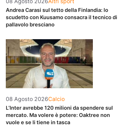
Categorie
08 Agosto 2026
Altri sport
Andrea Carasi sul tetto della Finlandia: lo
scudetto con Kuusamo consacra il tecnico di
pallavolo bresciano
Categorie
08 Agosto 2026
Calcio
L’Inter avrebbe 120 milioni da spendere sul
mercato. Ma volere è potere: Oaktree non
vuole e se li tiene in tasca