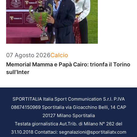
Categorie
07 Agosto 2026
Calcio
Memorial Mamma e Papà Cairo: trionfa il Torino
sull’Inter
SPORTITALIA Italia Sport Communication S.r.l. P.IVA
08674150969 Sportitalia via Gioacchino Belli, 14 CAP
20127 Milano Sportitalia
Testata giornalistica Aut.Trib. di Milano N° 262 del
31.10.2018 Contattaci: segnalazioni@sportitaliatv.com