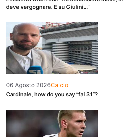
deve vergognare. E su Giulini…”
Categorie
06 Agosto 2026
Calcio
Cardinale, how do you say “fai 31”?