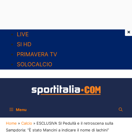
×
Vai
LIVE
al
SI HD
contenuto
PRIMAVERA TV
SOLOCALCIO
Menu
Home
»
Calcio
»
ESCLUSIVA SI Pedullà e il retroscena sulla
Sampdoria: “È stato Mancini a indicare il nome di Iachini”