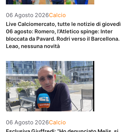
Categorie
06 Agosto 2026
Calcio
Live Calciomercato, tutte le notizie di giovedì
06 agosto: Romero, l’Atletico spinge: Inter
bloccata da Pavard. Rodri verso il Barcellona.
Leao, nessuna novità
Categorie
06 Agosto 2026
Calcio
Esclusiva Giuffredi: “Ho denunciato Melis, si