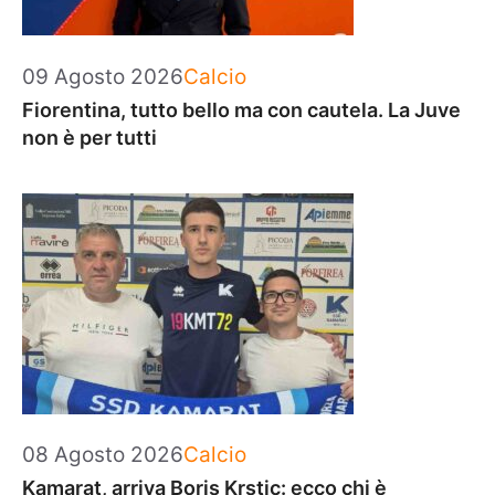
Categorie
09 Agosto 2026
Calcio
Fiorentina, tutto bello ma con cautela. La Juve
non è per tutti
Categorie
08 Agosto 2026
Calcio
Kamarat, arriva Boris Krstic: ecco chi è