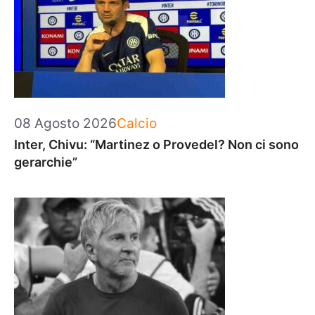
Categorie
08 Agosto 2026
Calcio
Inter, Chivu: “Martinez o Provedel? Non ci sono
gerarchie”