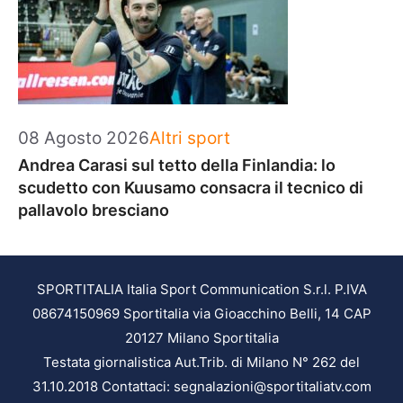
Categorie
08 Agosto 2026
Altri sport
Andrea Carasi sul tetto della Finlandia: lo
scudetto con Kuusamo consacra il tecnico di
pallavolo bresciano
SPORTITALIA Italia Sport Communication S.r.l. P.IVA
08674150969 Sportitalia via Gioacchino Belli, 14 CAP
20127 Milano Sportitalia
Testata giornalistica Aut.Trib. di Milano N° 262 del
31.10.2018 Contattaci: segnalazioni@sportitaliatv.com