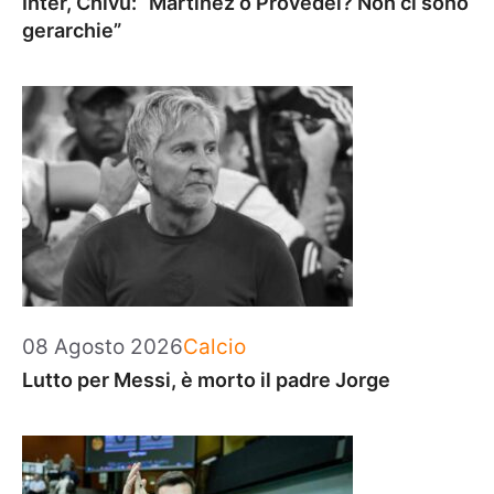
Inter, Chivu: “Martinez o Provedel? Non ci sono
gerarchie”
Categorie
08 Agosto 2026
Calcio
Lutto per Messi, è morto il padre Jorge