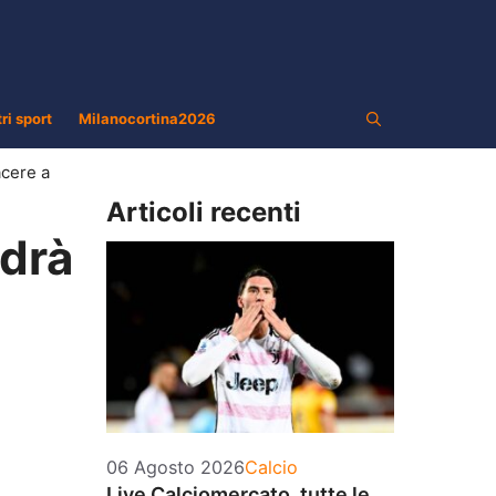
tri sport
Milanocortina2026
acere a
Articoli recenti
ndrà
Categorie
06 Agosto 2026
Calcio
Live Calciomercato, tutte le