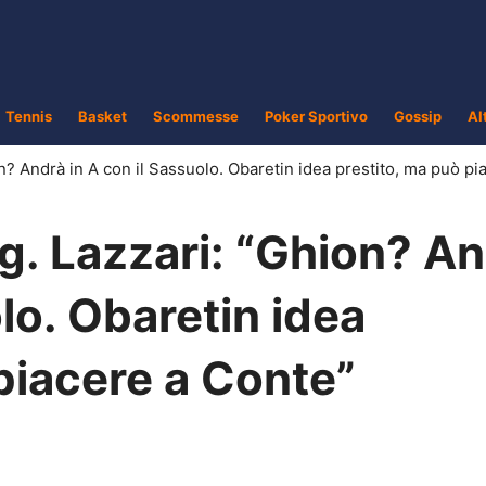
Tennis
Basket
Scommesse
Poker Sportivo
Gossip
Al
n? Andrà in A con il Sassuolo. Obaretin idea prestito, ma può pi
g. Lazzari: “Ghion? A
olo. Obaretin idea
piacere a Conte”