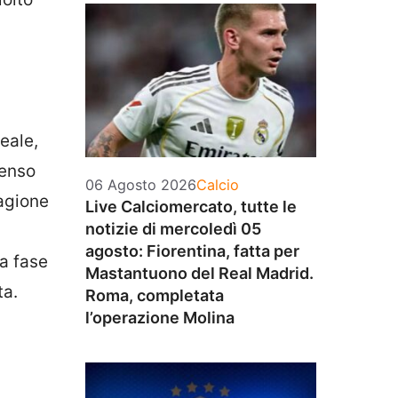
eale,
Penso
Categorie
06 Agosto 2026
Calcio
tagione
Live Calciomercato, tutte le
notizie di mercoledì 05
agosto: Fiorentina, fatta per
la fase
Mastantuono del Real Madrid.
ta.
Roma, completata
l’operazione Molina