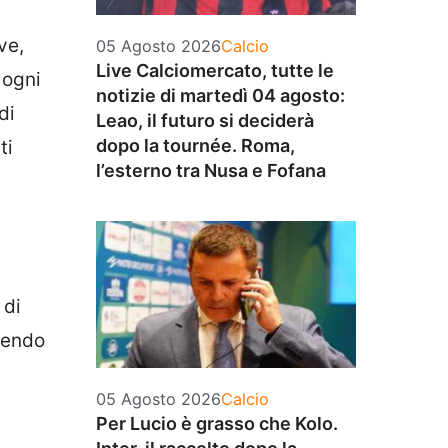
ve,
Categorie
05 Agosto 2026
Calcio
Live Calciomercato, tutte le
 ogni
notizie di martedì 04 agosto:
di
Leao, il futuro si deciderà
dopo la tournée. Roma,
ti
l’esterno tra Nusa e Fofana
 di
acendo
Categorie
05 Agosto 2026
Calcio
Per Lucio è grasso che Kolo.