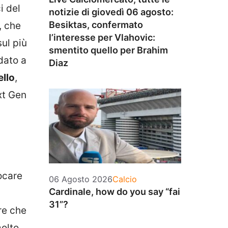
i del
notizie di giovedì 06 agosto:
Besiktas, confermato
, che
l’interesse per Vlahovic:
ul più
smentito quello per Brahim
dato a
Diaz
ello
,
xt Gen
ocare
Categorie
06 Agosto 2026
Calcio
Cardinale, how do you say “fai
31”?
re che
molto