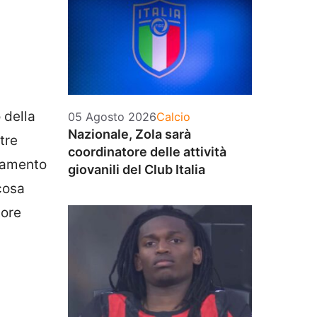
 della
Categorie
05 Agosto 2026
Calcio
Nazionale, Zola sarà
tre
coordinatore delle attività
biamento
giovanili del Club Italia
cosa
tore