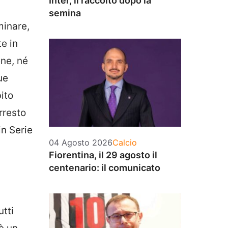
Inter, il raccolto dopo la
semina
minare,
e in
ene, né
ue
bito
rresto
in Serie
Categorie
04 Agosto 2026
Calcio
Fiorentina, il 29 agosto il
centenario: il comunicato
utti