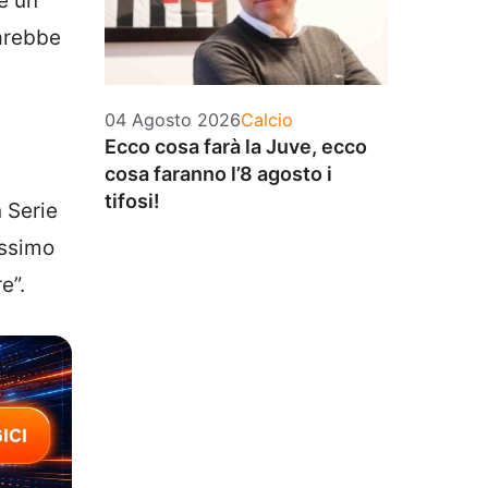
è un
sarebbe
Categorie
04 Agosto 2026
Calcio
Ecco cosa farà la Juve, ecco
cosa faranno l’8 agosto i
tifosi!
 Serie
issimo
e”.