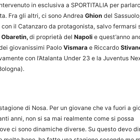
intervenuto in esclusiva a SPORTITALIA per parlarc
a. Fra gli altri, ci sono Andrea
Ghion
del Sassuolo
 con il Catanzaro da protagonista, salvo fermarsi s
d
Obaretin,
di proprietà del
Napoli
e quest’anno an
e dei giovanissimi Paolo
Vismara
e Riccardo
Stivan
ivamente con l’Atalanta Under 23 e la Juventus Ne
Bologna).
 stagione di Nosa. Per un giovane che va fuori a gi
tanti anni, non si sa mai realmente come si possa
dove ci sono dinamiche diverse. Su questo devo di
ito molto bene, ha fatto una stagione secondo me 