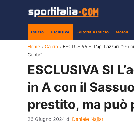
Vai
al
contenuto
Calcio
Esclusive
Editoriale Calcio
Motori
Home
»
Calcio
»
ESCLUSIVA SI L’ag. Lazzari: “Ghio
Conte”
ESCLUSIVA SI L’a
in A con il Sassu
prestito, ma può 
26 Giugno 2024
di
Daniele Najjar