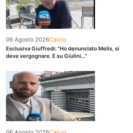
Categorie
06 Agosto 2026
Calcio
Esclusiva Giuffredi: “Ho denunciato Melis, si
deve vergognare. E su Giulini…”
Categorie
06 Agosto 2026
Calcio