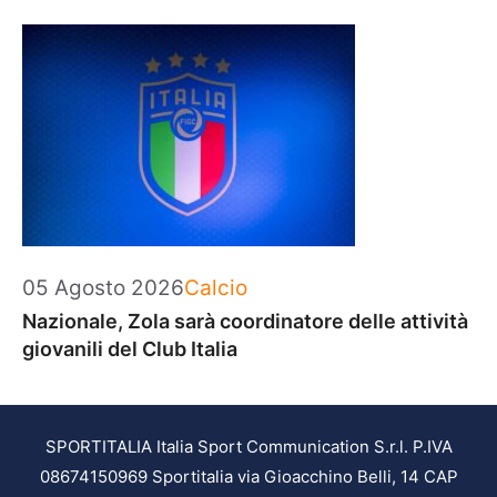
Categorie
05 Agosto 2026
Calcio
Nazionale, Zola sarà coordinatore delle attività
giovanili del Club Italia
SPORTITALIA Italia Sport Communication S.r.l. P.IVA
08674150969 Sportitalia via Gioacchino Belli, 14 CAP