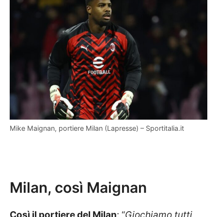
Mike Maignan, portiere Milan (Lapresse) – Sportitalia.it
Milan, così Maignan
Così il portiere del Milan
: “
Giochiamo tutti