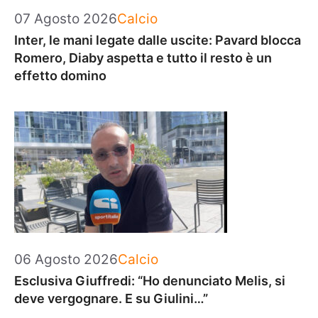
Categorie
07 Agosto 2026
Calcio
Inter, le mani legate dalle uscite: Pavard blocca
Romero, Diaby aspetta e tutto il resto è un
effetto domino
Categorie
06 Agosto 2026
Calcio
Esclusiva Giuffredi: “Ho denunciato Melis, si
deve vergognare. E su Giulini…”