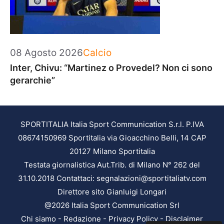
Categorie
08 Agosto 2026
Calcio
Inter, Chivu: “Martinez o Provedel? Non ci sono
gerarchie”
SPORTITALIA Italia Sport Communication S.r.l. P.IVA
08674150969 Sportitalia via Gioacchino Belli, 14 CAP
20127 Milano Sportitalia
Testata giornalistica Aut.Trib. di Milano N° 262 del
31.10.2018 Contattaci: segnalazioni@sportitaliatv.com
Direttore sito Gianluigi Longari
@2026 Italia Sport Communication Srl
Chi siamo
-
Redazione
-
Privacy Policy
-
Disclaimer