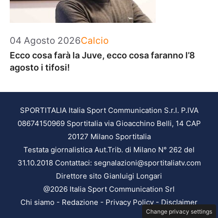
Categorie
04 Agosto 2026
Calcio
Ecco cosa farà la Juve, ecco cosa faranno l’8
agosto i tifosi!
SPORTITALIA Italia Sport Communication S.r.l. P.IVA
08674150969 Sportitalia via Gioacchino Belli, 14 CAP
20127 Milano Sportitalia
Testata giornalistica Aut.Trib. di Milano N° 262 del
31.10.2018 Contattaci: segnalazioni@sportitaliatv.com
Direttore sito Gianluigi Longari
@2026 Italia Sport Communication Srl
Chi siamo
-
Redazione
-
Privacy Policy
-
Disclaimer
Change privacy settings