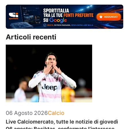
Articoli recenti
Categorie
06 Agosto 2026
Calcio
Live Calciomercato, tutte le notizie di giovedì
06 agosto: Besiktas, confermato l’interesse