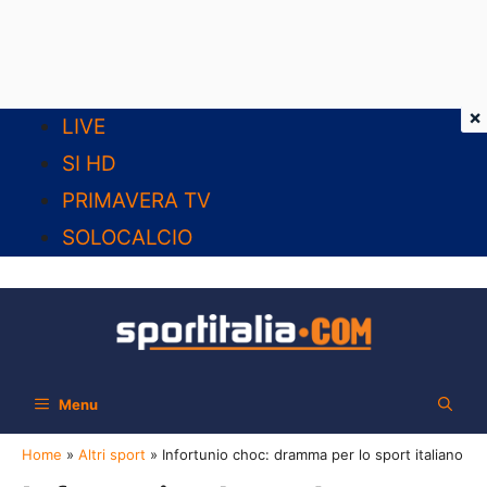
×
Vai
LIVE
al
SI HD
contenuto
PRIMAVERA TV
SOLOCALCIO
Menu
Home
»
Altri sport
»
Infortunio choc: dramma per lo sport italiano