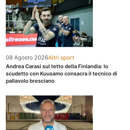
Categorie
08 Agosto 2026
Altri sport
Andrea Carasi sul tetto della Finlandia: lo
scudetto con Kuusamo consacra il tecnico di
pallavolo bresciano