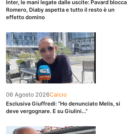
Inter, le mani legate dalle uscite: Pavard blocca
Romero, Diaby aspetta e tutto il resto è un
effetto domino
Categorie
06 Agosto 2026
Calcio
Esclusiva Giuffredi: “Ho denunciato Melis, si
deve vergognare. E su Giulini…”