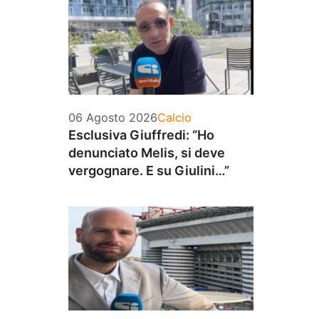
Categorie
06 Agosto 2026
Calcio
Esclusiva Giuffredi: “Ho
denunciato Melis, si deve
vergognare. E su Giulini…”