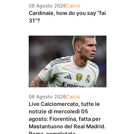
Categorie
06 Agosto 2026
Calcio
Cardinale, how do you say “fai
31”?
Categorie
06 Agosto 2026
Calcio
Live Calciomercato, tutte le
notizie di mercoledì 05
agosto: Fiorentina, fatta per
Mastantuono del Real Madrid.
Roma, completata