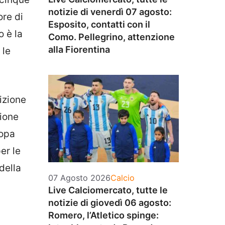
notizie di venerdì 07 agosto:
re di
Esposito, contatti con il
o è la
Como. Pellegrino, attenzione
alla Fiorentina
 le
izione
ione
Copa
er le
della
Categorie
07 Agosto 2026
Calcio
Live Calciomercato, tutte le
notizie di giovedì 06 agosto:
Romero, l’Atletico spinge: