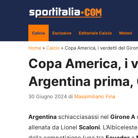
Vai
al
contenuto
Calcio
Esclusive
Editoriale Calcio
Motori
Home
»
Calcio
»
Copa America, i verdetti del Gir
Copa America, i v
Argentina prima
30 Giugno 2024
di
Massimiliano Fina
Argentina
schiacciasassi nel
Girone A
allenata da Lionel
Scaloni
. L’Albicelest
della competizione (una tra
Ecuador
e