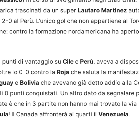
 carica trascinati da un super
Lautaro Martinez
auto
e 2-0 al Perù. L’unico gol che non appartiene al Tor
one: contro la formazione nordamericana ha aperto
e punti di vantaggio su
Cile
e
Perù
, aveva a dispos
oltre lo 0-0 contro la
Roja
che saluta la manifestaz
guay
e
Bolivia
che avevano già detto addio alla 
 0 punti conquistati. Un altro dato da segnalare p
e è che in 3 partite non hanno mai trovato la via 
ula
! Il Canada affronterà ai quarti il
Venezuela
.