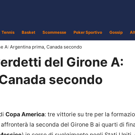
Tennis
Basket
Scommesse
Poker Sportivo
Gossip
Al
one A: Argentina prima, Canada secondo
erdetti del Girone A:
, Canada secondo
di
Copa America
: tre vittorie su tre per la formazi
e affronterà la seconda del Girone B ai quarti di fin
Messico
) in corso di svolgimento negli Stati Uniti.