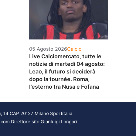
Categorie
05 Agosto 2026
Calcio
Live Calciomercato, tutte le
notizie di martedì 04 agosto:
Leao, il futuro si deciderà
dopo la tournée. Roma,
l’esterno tra Nusa e Fofana
i, 14 CAP 20127 Milano Sportitalia
.com Direttore sito Gianluigi Longari