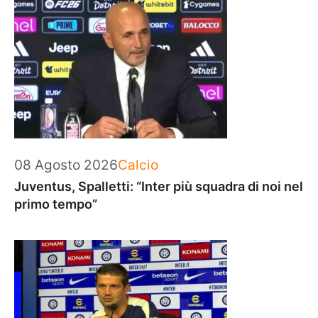
Categorie
08 Agosto 2026
Calcio
Juventus, Spalletti: “Inter più squadra di noi nel
primo tempo”