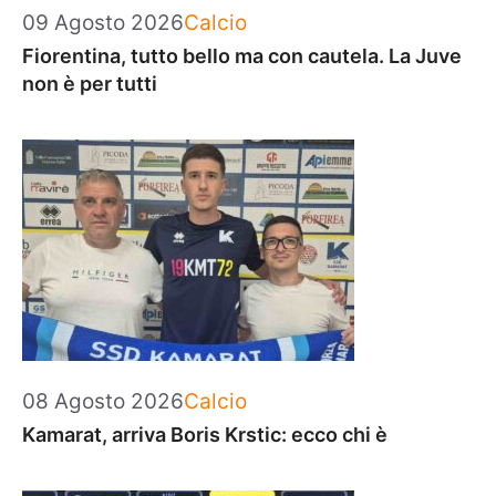
Categorie
09 Agosto 2026
Calcio
Fiorentina, tutto bello ma con cautela. La Juve
non è per tutti
Categorie
08 Agosto 2026
Calcio
Kamarat, arriva Boris Krstic: ecco chi è