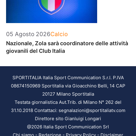
Categorie
05 Agosto 2026
Calcio
Nazionale, Zola sarà coordinatore delle attività
giovanili del Club Italia
SPORTITALIA Italia Sport Communication S.r.l. P.IVA
08674150969 Sportitalia via Gioacchino Belli, 14 CAP
20127 Milano Sportitalia
Testata giornalistica Aut.Trib. di Milano N° 262 del
31.10.2018 Contattaci: segnalazioni@sportitaliatv.com
Direttore sito Gianluigi Longari
@2026 Italia Sport Communication Srl
Chi siamo
-
Redazione
-
Privacy Policy
-
Disclaimer