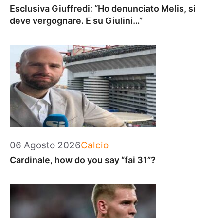
Esclusiva Giuffredi: “Ho denunciato Melis, si
deve vergognare. E su Giulini…”
Categorie
06 Agosto 2026
Calcio
Cardinale, how do you say “fai 31”?