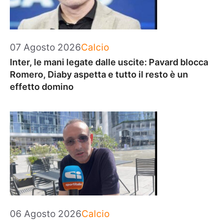
Categorie
07 Agosto 2026
Calcio
Inter, le mani legate dalle uscite: Pavard blocca
Romero, Diaby aspetta e tutto il resto è un
effetto domino
Categorie
06 Agosto 2026
Calcio