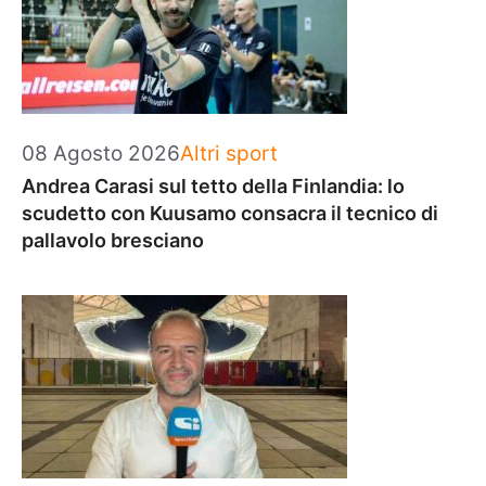
Categorie
08 Agosto 2026
Altri sport
Andrea Carasi sul tetto della Finlandia: lo
scudetto con Kuusamo consacra il tecnico di
pallavolo bresciano