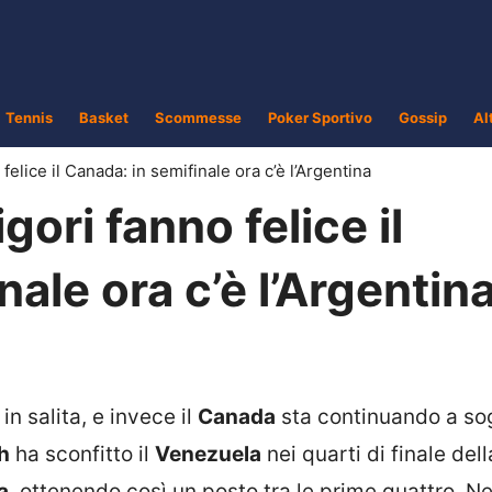
Tennis
Basket
Scommesse
Poker Sportivo
Gossip
Al
felice il Canada: in semifinale ora c’è l’Argentina
gori fanno felice il
ale ora c’è l’Argentin
 salita, e invece il
Canada
sta continuando a sog
h
ha sconfitto il
Venezuela
nei quarti di finale del
a
, ottenendo così un posto tra le prime quattro. Ne