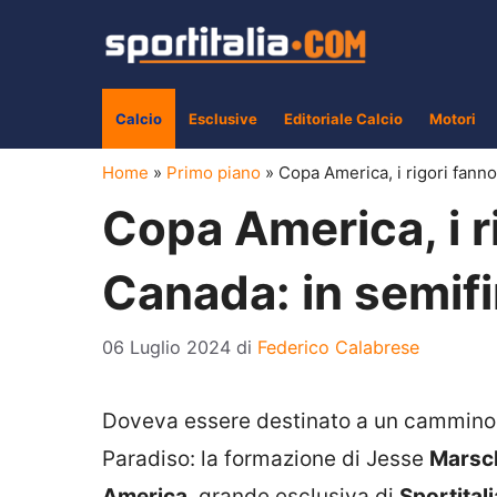
Vai
al
contenuto
Calcio
Esclusive
Editoriale Calcio
Motori
Home
»
Primo piano
»
Copa America, i rigori fanno 
Copa America, i ri
Canada: in semifin
06 Luglio 2024
di
Federico Calabrese
Doveva essere destinato a un cammino in
Paradiso: la formazione di Jesse
Marsc
America
, grande esclusiva di
Sportitali