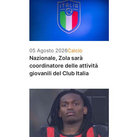
Categorie
05 Agosto 2026
Calcio
Nazionale, Zola sarà
coordinatore delle attività
giovanili del Club Italia