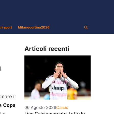
tri sport
Milanocortina2026
Articoli recenti
a
nare il
la
Copa
Categorie
06 Agosto 2026
Calcio
lla
Live Calciomercato, tutte le