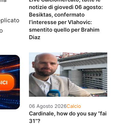
notizie di giovedì 06 agosto:
Besiktas, confermato
eplicato
l’interesse per Vlahovic:
smentito quello per Brahim
vo
Diaz
Categorie
06 Agosto 2026
Calcio
Cardinale, how do you say “fai
31”?