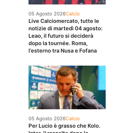
Categorie
05 Agosto 2026
Calcio
Live Calciomercato, tutte le
notizie di martedì 04 agosto:
Leao, il futuro si deciderà
dopo la tournée. Roma,
l’esterno tra Nusa e Fofana
Categorie
05 Agosto 2026
Calcio
Per Lucio è grasso che Kolo.