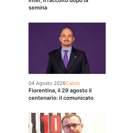
Inter, il raccolto dopo la
semina
Categorie
04 Agosto 2026
Calcio
Fiorentina, il 29 agosto il
centenario: il comunicato