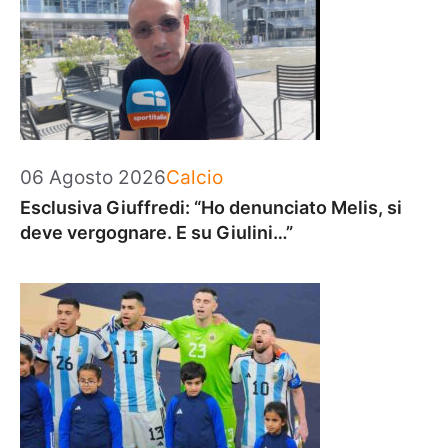
Categorie
06 Agosto 2026
Calcio
Esclusiva Giuffredi: “Ho denunciato Melis, si
deve vergognare. E su Giulini…”