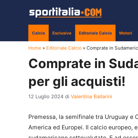
Vai
al
contenuto
Calcio
Esclusive
Editoriale Calcio
Motori
Home
»
Editoriale Calcio
»
Comprate in Sudamerica: 
Comprate in Sudam
per gli acquisti!
12 Luglio 2024
di
Valentina Ballarini
Premessa, la semifinale tra Uruguay e Co
America ed Europei. Il calcio europeo, 
sudamericano sottovalutato. E ad essere