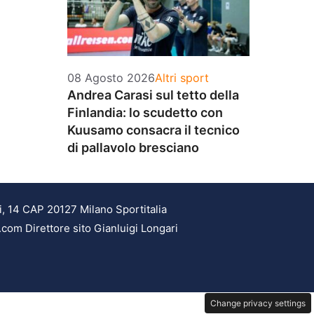
Categorie
08 Agosto 2026
Altri sport
Andrea Carasi sul tetto della
Finlandia: lo scudetto con
Kuusamo consacra il tecnico
di pallavolo bresciano
i, 14 CAP 20127 Milano Sportitalia
.com Direttore sito Gianluigi Longari
Change privacy settings