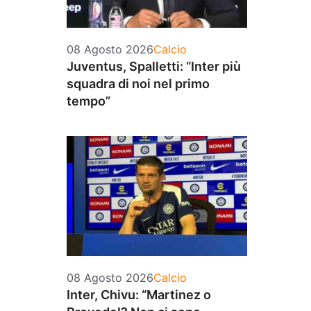
Categorie
08 Agosto 2026
Calcio
Juventus, Spalletti: “Inter più
squadra di noi nel primo
tempo”
Categorie
08 Agosto 2026
Calcio
Inter, Chivu: “Martinez o