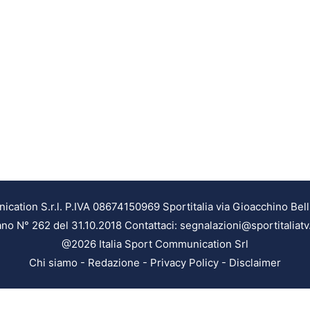
ation S.r.l. P.IVA 08674150969 Sportitalia via Gioacchino Bell
ilano N° 262 del 31.10.2018 Contattaci: segnalazioni@sportitaliatv
@2026 Italia Sport Communication Srl
Chi siamo
-
Redazione
-
Privacy Policy
-
Disclaimer