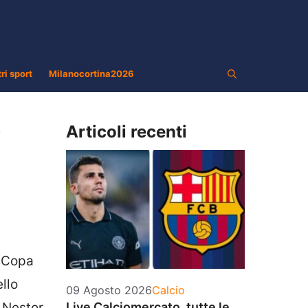
tri sport
Milanocortina2026
Articoli recenti
i
a Copa
llo
Categorie
09 Agosto 2026
Calcio
 Nestor
Live Calciomercato, tutte le