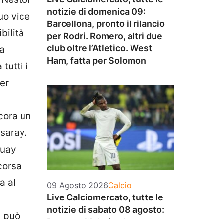
notizie di domenica 09:
uo vice
Barcellona, pronto il rilancio
bilità
per Rodri. Romero, altri due
club oltre l’Atletico. West
ma
Ham, fatta per Solomon
tutti i
per
ncora un
asaray.
guay
scorsa
a al
Categorie
09 Agosto 2026
Calcio
Live Calciomercato, tutte le
notizie di sabato 08 agosto:
i può