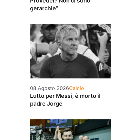
Provedel? Non ci sono
gerarchie”
Categorie
08 Agosto 2026
Calcio
Lutto per Messi, è morto il
padre Jorge