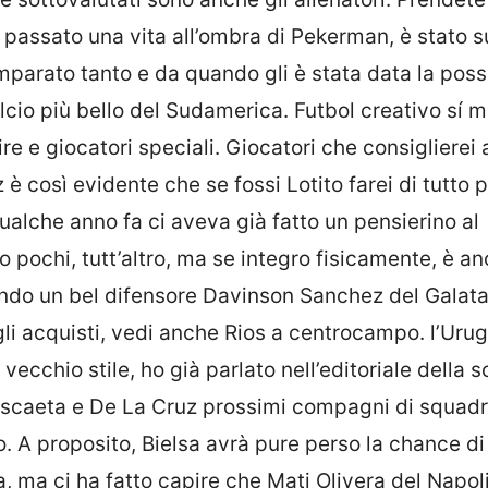
a passato una vita all’ombra di Pekerman, è stato s
imparato tanto e da quando gli è stata data la possi
lcio più bello del Sudamerica. Futbol creativo sí 
e e giocatori speciali. Giocatori che consiglierei a 
è così evidente che se fossi Lotito farei di tutto 
qualche anno fa ci aveva già fatto un pensierino al
 pochi, tutt’altro, ma se integro fisicamente, è a
lando un bel difensore Davinson Sanchez del Galat
r gli acquisti, vedi anche Rios a centrocampo. l’Uru
ecchio stile, ho già parlato nell’editoriale della 
rascaeta e De La Cruz prossimi compagni di squadr
 A proposito, Bielsa avrà pure perso la chance di
na, ma ci ha fatto capire che Mati Olivera del Napol