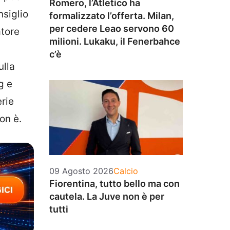
Romero, l’Atletico ha
nsiglio
formalizzato l’offerta. Milan,
per cedere Leao servono 60
atore
milioni. Lukaku, il Fenerbahce
c’è
ulla
g e
erie
on è.
Categorie
09 Agosto 2026
Calcio
Fiorentina, tutto bello ma con
cautela. La Juve non è per
tutti