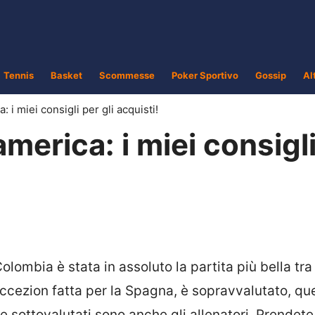
Tennis
Basket
Scommesse
Poker Sportivo
Gossip
Al
i miei consigli per gli acquisti!
erica: i miei consigl
lombia è stata in assoluto la partita più bella tr
eccezion fatta per la Spagna, è sopravvalutato, que
 sottovalutati sono anche gli allenatori. Prendete