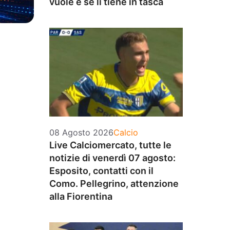
vuole e se li tiene in tasca
Categorie
08 Agosto 2026
Calcio
Live Calciomercato, tutte le
notizie di venerdì 07 agosto:
Esposito, contatti con il
Como. Pellegrino, attenzione
alla Fiorentina