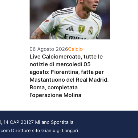
Categorie
06 Agosto 2026
Calcio
Live Calciomercato, tutte le
notizie di mercoledì 05
agosto: Fiorentina, fatta per
Mastantuono del Real Madrid.
Roma, completata
l’operazione Molina
i, 14 CAP 20127 Milano Sportitalia
.com Direttore sito Gianluigi Longari