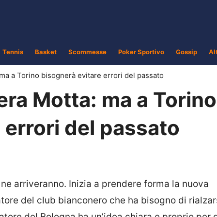
Tennis
Basket
Scommesse
Poker Sportivo
Gossip
Al
: ma a Torino bisognerà evitare errori del passato
’era Motta: ma a Torino
 errori del passato
i ne arriveranno. Inizia a prendere forma la nuova
tore del club bianconero che ha bisogno di rialza
enatore del Bologna ha un’idea chiara e proprio per