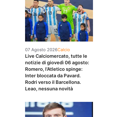
Categorie
07 Agosto 2026
Calcio
Live Calciomercato, tutte le
notizie di giovedì 06 agosto:
Romero, l’Atletico spinge:
Inter bloccata da Pavard.
Rodri verso il Barcellona.
Leao, nessuna novità