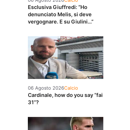
06 Agosto 2026
Calcio
Esclusiva Giuffredi: “Ho
denunciato Melis, si deve
vergognare. E su Giulini…”
Categorie
06 Agosto 2026
Calcio
Cardinale, how do you say “fai
31”?