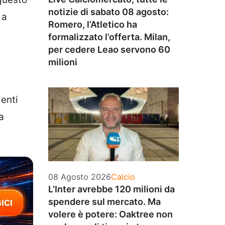
notizie di sabato 08 agosto:
 a
Romero, l’Atletico ha
formalizzato l’offerta. Milan,
per cedere Leao servono 60
milioni
menti
a
Categorie
08 Agosto 2026
Calcio
L’Inter avrebbe 120 milioni da
spendere sul mercato. Ma
volere è potere: Oaktree non