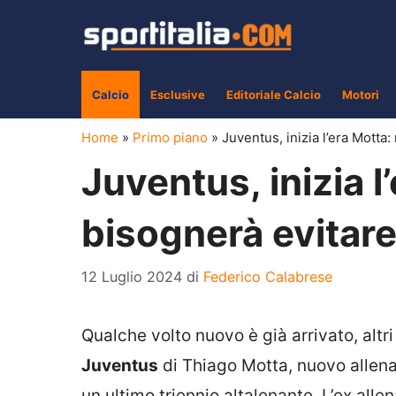
Vai
al
contenuto
Calcio
Esclusive
Editoriale Calcio
Motori
Home
»
Primo piano
»
Juventus, inizia l’era Motta
Juventus, inizia l
bisognerà evitare
12 Luglio 2024
di
Federico Calabrese
Qualche volto nuovo è già arrivato, altr
Juventus
di Thiago Motta, nuovo allena
un ultimo triennio altalenante. L’ex all