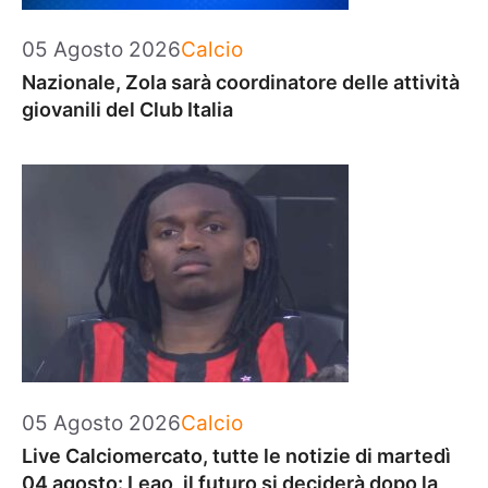
Categorie
05 Agosto 2026
Calcio
Nazionale, Zola sarà coordinatore delle attività
giovanili del Club Italia
Categorie
05 Agosto 2026
Calcio
Live Calciomercato, tutte le notizie di martedì
04 agosto: Leao, il futuro si deciderà dopo la