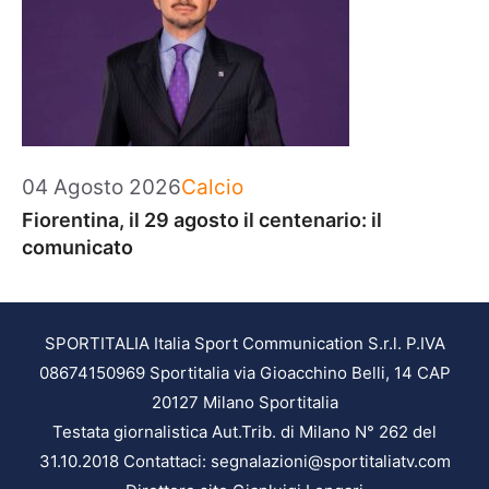
Categorie
04 Agosto 2026
Calcio
Fiorentina, il 29 agosto il centenario: il
comunicato
SPORTITALIA Italia Sport Communication S.r.l. P.IVA
08674150969 Sportitalia via Gioacchino Belli, 14 CAP
20127 Milano Sportitalia
Testata giornalistica Aut.Trib. di Milano N° 262 del
31.10.2018 Contattaci: segnalazioni@sportitaliatv.com