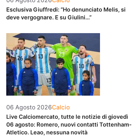
06 Agosto 2026
Calcio
Esclusiva Giuffredi: “Ho denunciato Melis, si
deve vergognare. E su Giulini…”
Categorie
06 Agosto 2026
Calcio
Live Calciomercato, tutte le notizie di giovedì
06 agosto: Romero, nuovi contatti Tottenham-
Atletico. Leao, nessuna novità