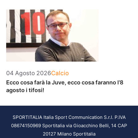
Categorie
04 Agosto 2026
Calcio
Ecco cosa farà la Juve, ecco cosa faranno l’8
agosto i tifosi!
SPORTITALIA Italia Sport Communication S.r.l. P.IVA
08674150969 Sportitalia via Gioacchino Belli, 14 CAP
20127 Milano Sportitalia