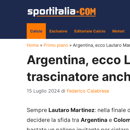
Vai
al
contenuto
Calcio
Esclusive
Editoriale Calcio
Motori
Home
»
Primo piano
»
Argentina, ecco Lautaro Mar
Argentina, ecco 
trascinatore anch
15 Luglio 2024
di
Federico Calabrese
Sempre
Lautaro Martinez
: nella finale 
decidere la sfida tra
Argentina
e
Colom
bastato un pallone invitante per siglare