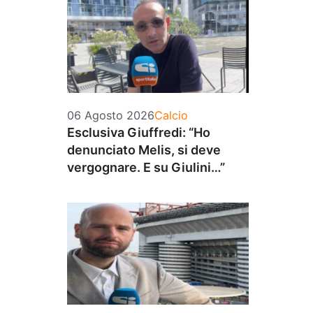
Categorie
06 Agosto 2026
Calcio
Esclusiva Giuffredi: “Ho
denunciato Melis, si deve
vergognare. E su Giulini…”