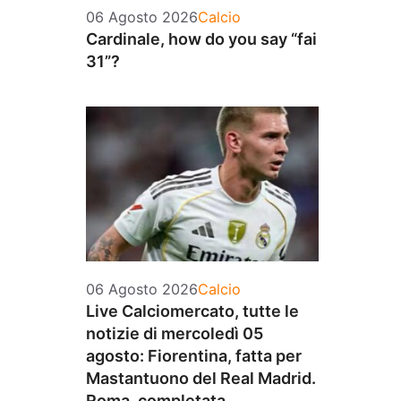
Categorie
06 Agosto 2026
Calcio
Cardinale, how do you say “fai
31”?
Categorie
06 Agosto 2026
Calcio
Live Calciomercato, tutte le
notizie di mercoledì 05
agosto: Fiorentina, fatta per
Mastantuono del Real Madrid.
Roma, completata