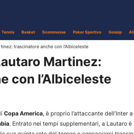
Tennis
Basket
Scommesse
Poker Sportivo
Gossip
Al
tinez: trascinatore anche con l’Albiceleste
Lautaro Martinez:
e con l’Albiceleste
di
Copa America
, è proprio l’attaccante dell’Inter a
bia
. Entrato nei tempi supplementari, a Lautaro è
 la sua quinta rete del torneo e consacrarsi trasci