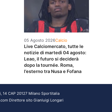
Categorie
05 Agosto 2026
Calcio
Live Calciomercato, tutte le
notizie di martedì 04 agosto:
Leao, il futuro si deciderà
dopo la tournée. Roma,
l’esterno tra Nusa e Fofana
i, 14 CAP 20127 Milano Sportitalia
.com Direttore sito Gianluigi Longari