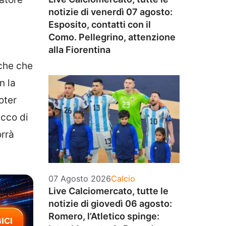
notizie di venerdì 07 agosto:
Esposito, contatti con il
Como. Pellegrino, attenzione
alla Fiorentina
iche che
n la
oter
icco di
orrà
Categorie
07 Agosto 2026
Calcio
Live Calciomercato, tutte le
notizie di giovedì 06 agosto:
Romero, l’Atletico spinge: