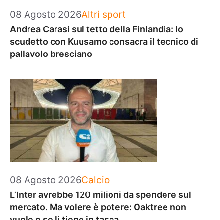
Categorie
08 Agosto 2026
Altri sport
Andrea Carasi sul tetto della Finlandia: lo
scudetto con Kuusamo consacra il tecnico di
pallavolo bresciano
Categorie
08 Agosto 2026
Calcio
L’Inter avrebbe 120 milioni da spendere sul
mercato. Ma volere è potere: Oaktree non
vuole e se li tiene in tasca