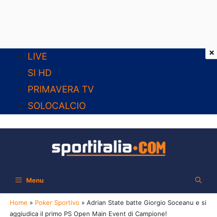
×
Vai
LIVE
al
SI HD
contenuto
PRIMAVERA TV
SOLOCALCIO
Menu
Home
»
Poker Sportivo
»
Adrian State batte Giorgio Soceanu e si
aggiudica il primo PS Open Main Event di Campione!