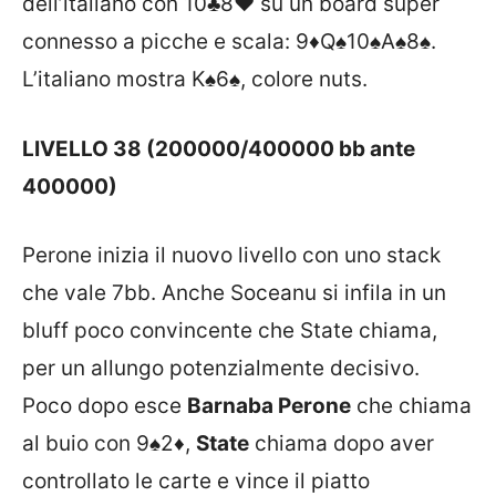
dell’italiano con
10♣
8♥
su un board super
connesso a picche e scala:
9♦
Q♠
10♠
A♠
8♠
.
L’italiano mostra
K♠
6♠
, colore nuts.
LIVELLO 38 (200000/400000 bb ante
400000)
Perone inizia il nuovo livello con uno stack
che vale 7bb. Anche Soceanu si infila in un
bluff poco convincente che State chiama,
per un allungo potenzialmente decisivo.
Poco dopo esce
Barnaba Perone
che chiama
al buio con
9♠
2♦
,
State
chiama dopo aver
controllato le carte e vince il piatto