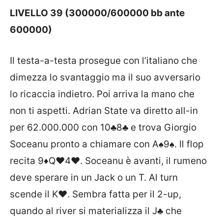
LIVELLO 39 (300000/600000 bb ante
600000)
Il testa-a-testa prosegue con l’italiano che
dimezza lo svantaggio ma il suo avversario
lo ricaccia indietro. Poi arriva la mano che
non ti aspetti. Adrian State va diretto all-in
per 62.000.000 con
10♣
8♣
e trova Giorgio
Soceanu pronto a chiamare con
A♠
9♠
. Il flop
recita
9♦
Q♥
4♥
. Soceanu è avanti, il rumeno
deve sperare in un Jack o un T. Al turn
scende il
K♥
. Sembra fatta per il 2-up,
quando al river si materializza il
J♣
che