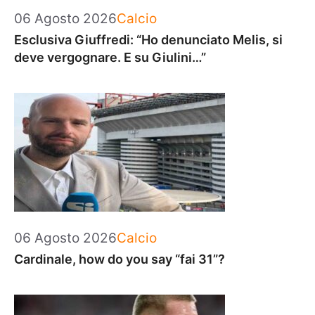
Categorie
06 Agosto 2026
Calcio
Esclusiva Giuffredi: “Ho denunciato Melis, si
deve vergognare. E su Giulini…”
Categorie
06 Agosto 2026
Calcio
Cardinale, how do you say “fai 31”?