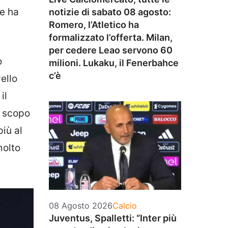
he ha
notizie di sabato 08 agosto:
Romero, l’Atletico ha
formalizzato l’offerta. Milan,
per cedere Leao servono 60
o
milioni. Lukaku, il Fenerbahce
c’è
ello
il
o scopo
più al
molto
Categorie
08 Agosto 2026
Calcio
Juventus, Spalletti: “Inter più