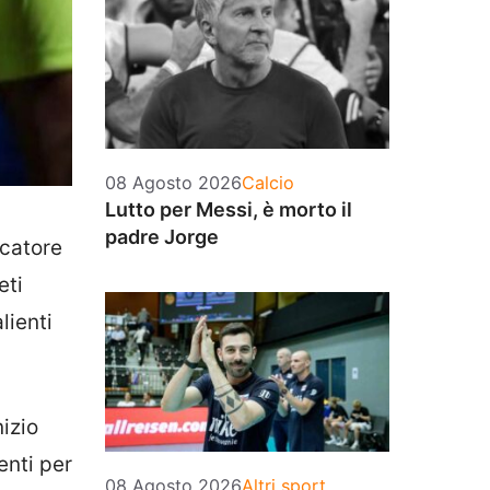
Categorie
08 Agosto 2026
Calcio
Lutto per Messi, è morto il
padre Jorge
ocatore
eti
lienti
izio
enti per
Categorie
08 Agosto 2026
Altri sport