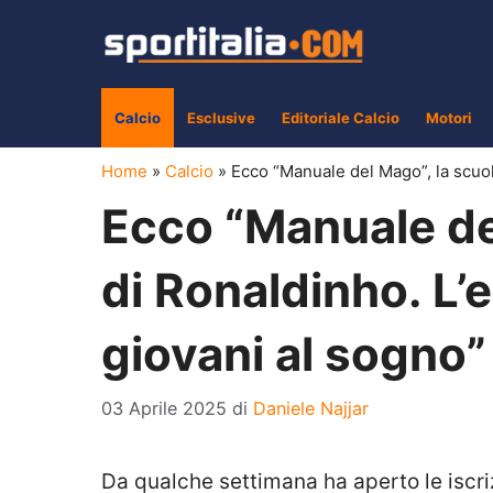
Vai
al
contenuto
Calcio
Esclusive
Editoriale Calcio
Motori
Home
»
Calcio
»
Ecco “Manuale del Mago”, la scuola
Ecco “Manuale del
di Ronaldinho. L’e
giovani al sogno”
03 Aprile 2025
di
Daniele Najjar
Da qualche settimana ha aperto le iscri