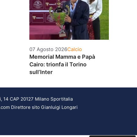
Categorie
07 Agosto 2026
Calcio
Memorial Mamma e Papà
Cairo: trionfa il Torino
sull’Inter
i, 14 CAP 20127 Milano Sportitalia
.com Direttore sito Gianluigi Longari