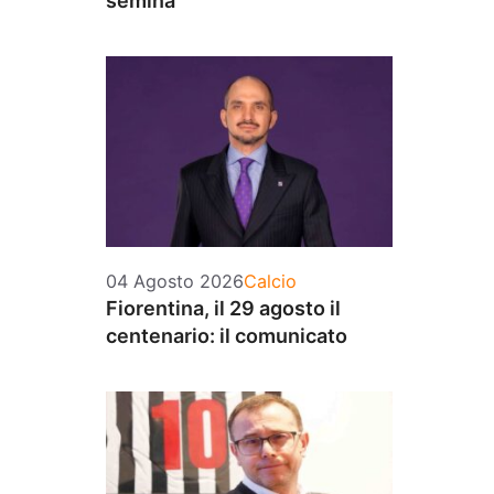
semina
Categorie
04 Agosto 2026
Calcio
Fiorentina, il 29 agosto il
centenario: il comunicato