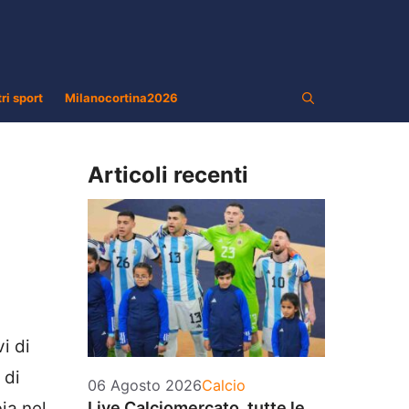
tri sport
Milanocortina2026
Articoli recenti
i di
 di
Categorie
06 Agosto 2026
Calcio
ia nel
Live Calciomercato, tutte le