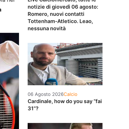
notizie di giovedì 06 agosto:
a
Romero, nuovi contatti
Tottenham-Atletico. Leao,
nessuna novità
Categorie
06 Agosto 2026
Calcio
Cardinale, how do you say “fai
31”?