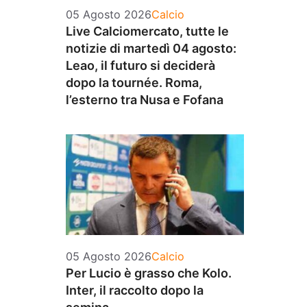
Categorie
05 Agosto 2026
Calcio
Live Calciomercato, tutte le
notizie di martedì 04 agosto:
Leao, il futuro si deciderà
dopo la tournée. Roma,
l’esterno tra Nusa e Fofana
Categorie
05 Agosto 2026
Calcio
Per Lucio è grasso che Kolo.
Inter, il raccolto dopo la