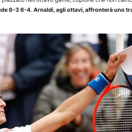
ude 6-3 6-4
.
Arnaldi, agli ottavi, affronterà uno tr