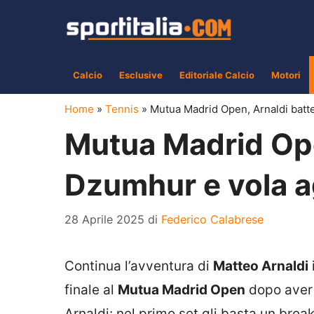
Vai
al
contenuto
Calcio
Esclusive
Editoriale Calcio
Motori
Home
»
Tennis
»
Mutua Madrid Open, Arnaldi batte
Mutua Madrid Ope
Dzumhur e vola ag
28 Aprile 2025
di
Federico Calabrese
Continua l’avventura di
Matteo Arnaldi
finale al
Mutua Madrid Open
dopo aver 
Arnaldi: nel primo set gli basta un bre