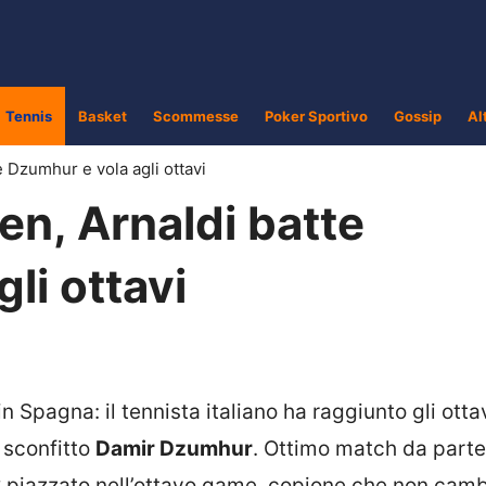
Tennis
Basket
Scommesse
Poker Sportivo
Gossip
Al
 Dzumhur e vola agli ottavi
n, Arnaldi batte
li ottavi
in Spagna: il tennista italiano ha raggiunto gli ottav
sconfitto
Damir Dzumhur
. Ottimo match da parte
ak piazzato nell’ottavo game, copione che non camb