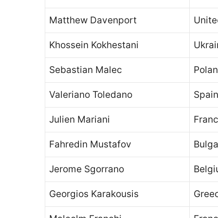
Matthew Davenport
Unit
Khossein Kokhestani
Ukrai
Sebastian Malec
Pola
Valeriano Toledano
Spai
Julien Mariani
Fran
Fahredin Mustafov
Bulga
Jerome Sgorrano
Belg
Georgios Karakousis
Gree