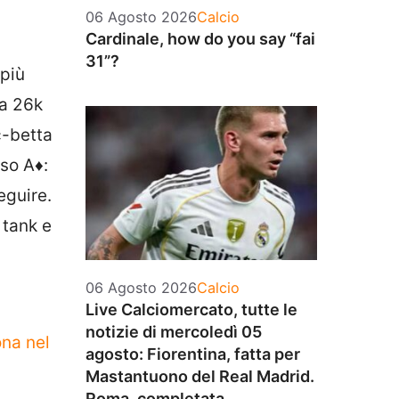
Categorie
06 Agosto 2026
Calcio
Cardinale, how do you say “fai
31”?
 più
a 26k
c-betta
loso
A♦
:
eguire.
e tank e
Categorie
06 Agosto 2026
Calcio
Live Calciomercato, tutte le
notizie di mercoledì 05
ona nel
agosto: Fiorentina, fatta per
Mastantuono del Real Madrid.
Roma, completata