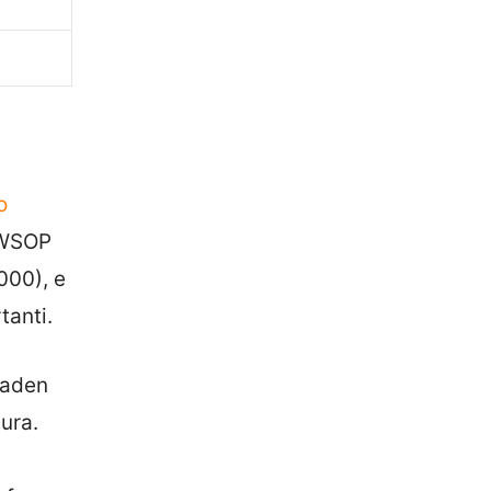
o
 WSOP
000), e
tanti.
Baden
tura.