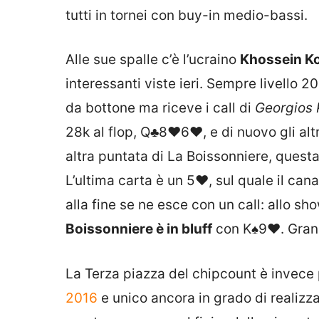
tutti in tornei con buy-in medio-bassi.
Alle sue spalle c’è l’ucraino
Khossein K
interessanti viste ieri. Sempre livello 2
da bottone ma riceve i call di
Georgios 
28k al flop,
Q♣
8♥
6♥
, e di nuovo gli a
altra puntata di La Boissonniere, quest
L’ultima carta è un
5♥
, sul quale il can
alla fine se ne esce con un call: allo 
Boissonniere è in bluff
con
K♠
9♥
. Gra
La Terza piazza del chipcount è invece
2016
e unico ancora in grado di realizzar