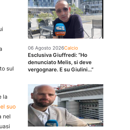
ui
Categorie
06 Agosto 2026
Calcio
a
Esclusiva Giuffredi: “Ho
denunciato Melis, si deve
to sul
vergognare. E su Giulini…”
 la
el suo
a nel
uasi