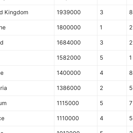
ed Kingdom
1939000
3
8
ne
1800000
1
2
nd
1684000
3
2
n
1582000
5
1
ce
1400000
4
8
ria
1386000
2
5
ium
1115000
5
7
ce
1110000
4
5