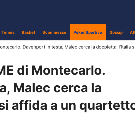
Tennis
Basket
Scommesse
Poker Sportivo
Gossip
Al
ntecarlo. Davenport in testa, Malec cerca la doppietta, l’Italia si
 ME di Montecarlo.
a, Malec cerca la
 si affida a un quartett