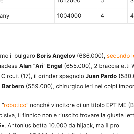
ce
1012000
5
3
any
1004000
4
4
iamo il bulgaro
Boris Angelov
(686.000),
secondo l
canadese
Alan
“
Ari
”
Engel
(655.000), 2 braccialetti
Circuit (17), il grinder spagnolo
Juan Pardo
(580.
 Barbero
(559.000), chirurgico ieri nei colpi impor
 “
robotico
” nonché vincitore di un titolo EPT ME (
siva, il finnico non è riuscito trovare la giusta let
5♦
. Antonius betta 10.000 da hijack, ma il pro