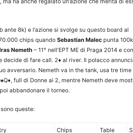
a, ma ha anche regalato un’azione che merita di es
bb ante 8k) e l’azione si svolge su questo board al
à 170.000 chips quando
Sebastian Malec
punta 100k
ras Nemeth
– 11° nell’EPT ME di Praga 2014 e co
 decide di fare call.
2♦
al river. Il polacco annuncia
l suo avversario. Nemeth va in the tank, usa tre tim
♠
Q♦
, full di Donne ai 2, mentre Nemeth deve mostr
poi abbandonare il torneo.
4 sono queste:
try
Chips
Table
S