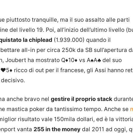
 piuttosto tranquille, ma il suo assalto alle parti
ne del livello 19. Poi, all’inizio dell’ultimo livello (b
uistato la chiplead
(1.939.000) quando il
ibettare all-in per circa 250k da SB sull’apertura d
wn, Joubert ha mostrato
Q♦
10♦
vs
A♠
A♣
del suo
8♥
5♦
ricco di out per il francese, gli Assi hanno ret
 decisivo.
ma anche bravo nel
gestire il proprio stack
durante
o che mastica poker da tantissimo tempo. Anche se
n
iglior risultato vale 150mila dollari, ed è la vittori
enport vanta
255 in the money
dal 2011 ad oggi, q