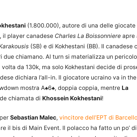
okhestani
(1.800.000), autore di una delle giocate
0, il player canadese
Charles La Boissonniere
apre 
Karakousis
(SB) e di Kokhestani (BB). Il canadese 
ltri due chiamano. Al turn si materializza un perico
a volta da 130k, ma solo Kokhestani decide di pros
adese dichiara l’all-in. Il giocatore ucraino va in th
showdown mostra
A♠
6♠
, doppia coppia, mentre
La
nde chiamata di
Khossein Kokhestani
!
 per
Sebastian Malec
,
vincitore dell’EPT di Barcell
e il bis di Main Event. Il polacco ha fatto un po’ di