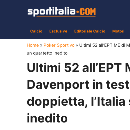
Vai
al
contenuto
Calcio
Esclusive
Editoriale Calcio
Motori
Home
»
Poker Sportivo
»
Ultimi 52 all’EPT ME di Mo
un quartetto inedito
Ultimi 52 all’EPT
Davenport in test
doppietta, l’Italia
inedito