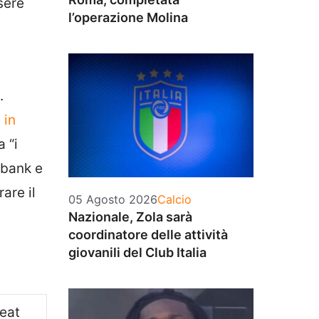
sere
l’operazione Molina
.
n
in
 “i
e bank e
are il
Categorie
05 Agosto 2026
Calcio
Nazionale, Zola sarà
coordinatore delle attività
giovanili del Club Italia
eat