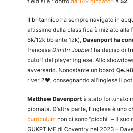
field si è ridotto
da 149 giocatori
a
52
.
Il britannico ha sempre navigato in acque
altissime della classifica è iniziato alla fi
6k/12k bb ante 12k),
Davenport ha conq
francese
Dimitri Joubert
ha deciso di tr
cutoff del player inglese. Allo showdo
avversario. Nonostante un board
Q♣
J♦
river
2♥
, consegnando all’inglese il pot
Matthew Davenport
è stato fortunato 
giornata. D’altra parte, l’inglese è un
curriculum
non ci sono “picchi” – il suo m
GUKPT ME di Coventry nel 2023 – Dav