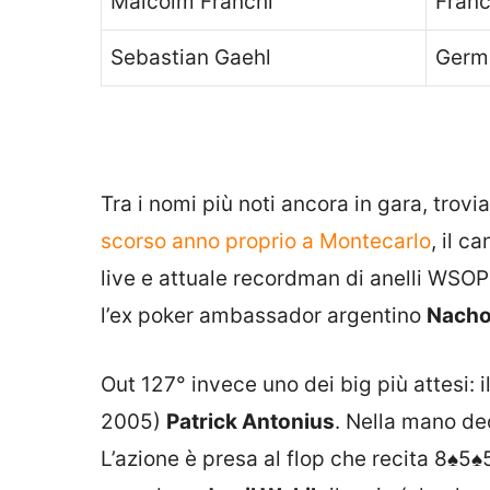
Malcolm Franchi
Fran
Sebastian Gaehl
Germ
Tra i nomi più noti ancora in gara, trov
scorso anno proprio a Montecarlo
, il 
live e attuale recordman di anelli WSOP 
l’ex poker ambassador argentino
Nacho
Out 127° invece uno dei big più attesi: il
2005)
Patrick Antonius
. Nella mano deci
L’azione è presa al flop che recita
8♠
5♠