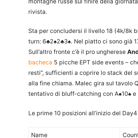
montagne russe sul finire della giornat
rivista.
Sta per concludersi il livello 18 (4k/8k 
turn:
6♣
2♠
2♣
3♠
. Nel piatto ci sono gi
Sull’altro fronte c’è il pro ungherese
And
bacheca
5 picche EPT side events – che
resti”, sufficienti a coprire lo stack de
alla fine chiama. Malec gira sul tavolo
Q
tentativo di bluff-catching con
A♠
10♠
e 
Le prime 10 posizioni all’inizio del Day
Name
Coun