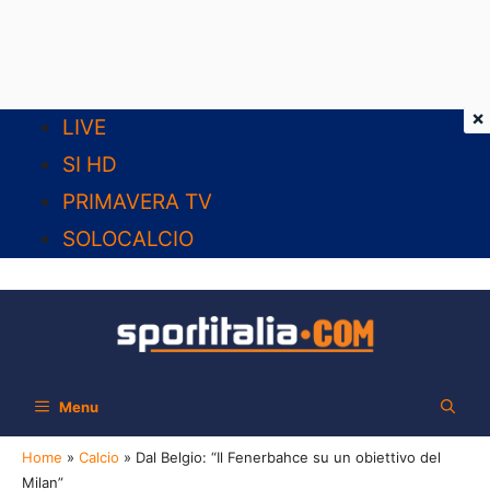
×
Vai
LIVE
al
SI HD
contenuto
PRIMAVERA TV
SOLOCALCIO
Menu
Home
»
Calcio
»
Dal Belgio: “Il Fenerbahce su un obiettivo del
Milan”