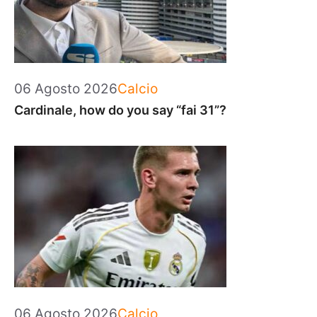
Categorie
06 Agosto 2026
Calcio
Cardinale, how do you say “fai 31”?
Categorie
06 Agosto 2026
Calcio