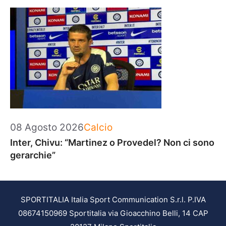
Categorie
08 Agosto 2026
Calcio
Inter, Chivu: “Martinez o Provedel? Non ci sono
gerarchie”
SPORTITALIA Italia Sport Communication S.r.l. P.IVA
08674150969 Sportitalia via Gioacchino Belli, 14 CAP