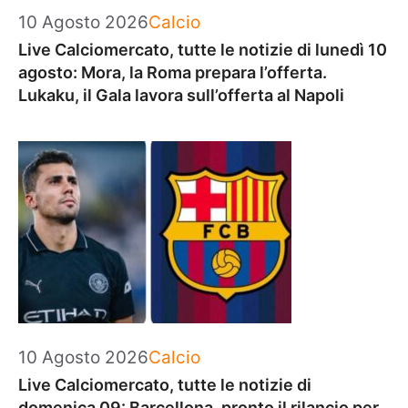
Categorie
10 Agosto 2026
Calcio
Live Calciomercato, tutte le notizie di lunedì 10
agosto: Mora, la Roma prepara l’offerta.
Lukaku, il Gala lavora sull’offerta al Napoli
Categorie
10 Agosto 2026
Calcio
Live Calciomercato, tutte le notizie di
domenica 09: Barcellona, pronto il rilancio per