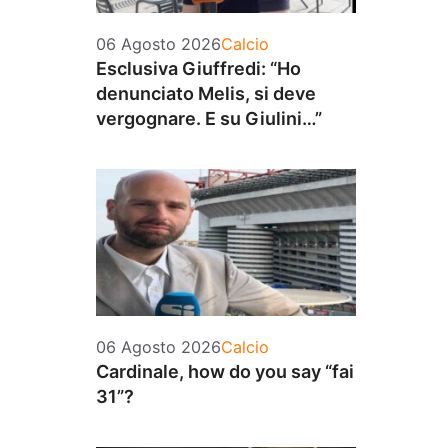
Categorie
06 Agosto 2026
Calcio
Esclusiva Giuffredi: “Ho
denunciato Melis, si deve
vergognare. E su Giulini…”
Categorie
06 Agosto 2026
Calcio
Cardinale, how do you say “fai
31”?