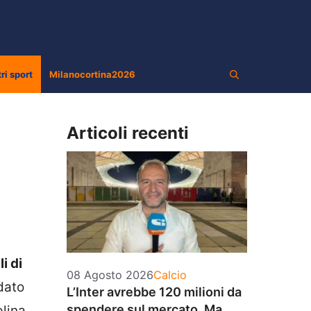
tri sport
Milanocortina2026
Articoli recenti
i di
Categorie
08 Agosto 2026
Calcio
idato
L’Inter avrebbe 120 milioni da
spendere sul mercato. Ma
lina.