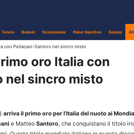
Tennis
Basket
Scommesse
Poker Sportivo
Gossip
Al
ia con Pellacani-Santoro nel sincro misto
rimo oro Italia con
 nel sincro misto
e)
arriva il primo oro per l’Italia del nuoto ai Mondial
cani
e Matteo
Santoro
, che conquistano il titolo ir
ri. Quarto titolo mondiale italiano in questa discip