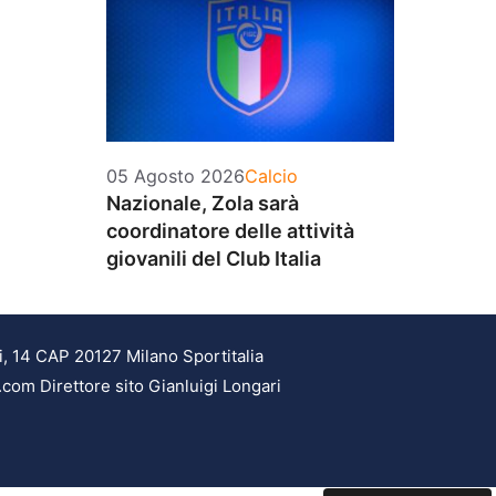
Categorie
05 Agosto 2026
Calcio
Nazionale, Zola sarà
coordinatore delle attività
giovanili del Club Italia
i, 14 CAP 20127 Milano Sportitalia
.com Direttore sito Gianluigi Longari