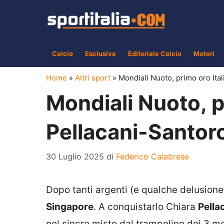
Vai
al
contenuto
Calcio
Esclusive
Editoriale Calcio
Motori
Home
»
Altri sport
»
Mondiali Nuoto, primo oro Ital
Mondiali Nuoto, p
Pellacani-Santoro
30 Luglio 2025
di
Federico Calabrese
Dopo tanti argenti (e qualche delusion
Singapore
. A conquistarlo Chiara
Pella
nel sincro misto dal trampolino dei 3 met