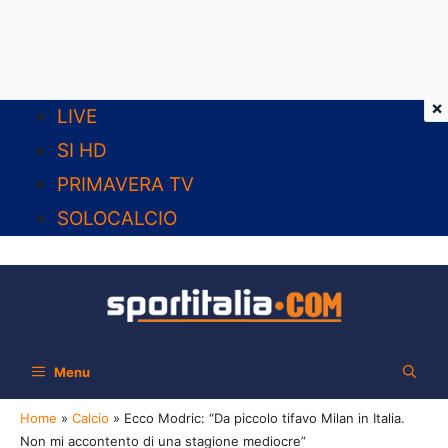
×
Vai
LIVE
al
SI HD
contenuto
PRIMAVERA TV
SOLOCALCIO
Menu
Home
»
Calcio
»
Ecco Modric: “Da piccolo tifavo Milan in Italia.
Non mi accontento di una stagione mediocre”