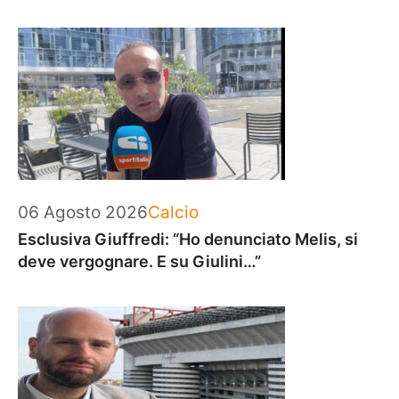
Categorie
06 Agosto 2026
Calcio
Esclusiva Giuffredi: “Ho denunciato Melis, si
deve vergognare. E su Giulini…”