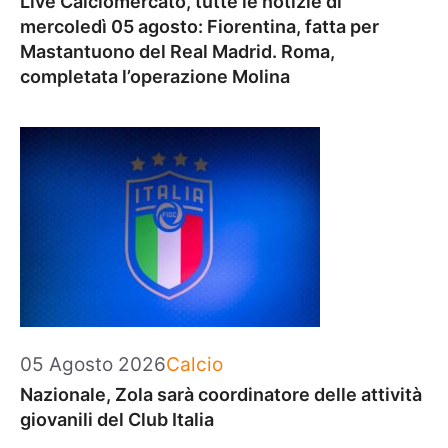
Live Calciomercato, tutte le notizie di
mercoledì 05 agosto: Fiorentina, fatta per
Mastantuono del Real Madrid. Roma,
completata l’operazione Molina
Categorie
05 Agosto 2026
Calcio
Nazionale, Zola sarà coordinatore delle attività
giovanili del Club Italia