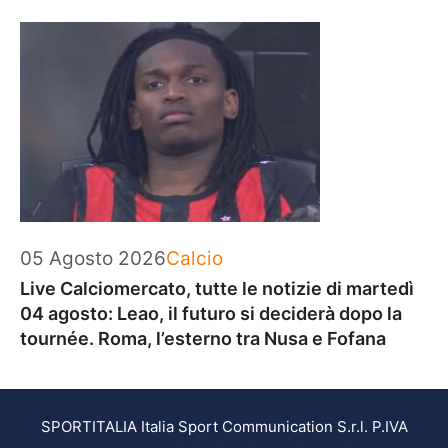
Categorie
05 Agosto 2026
Calcio
Live Calciomercato, tutte le notizie di martedì
04 agosto: Leao, il futuro si deciderà dopo la
tournée. Roma, l’esterno tra Nusa e Fofana
SPORTITALIA Italia Sport Communication S.r.l. P.IVA