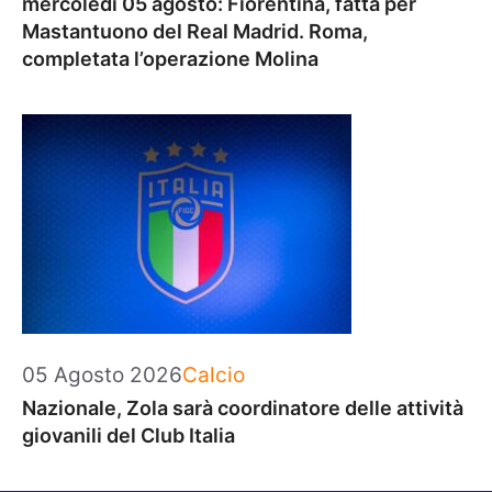
mercoledì 05 agosto: Fiorentina, fatta per
Mastantuono del Real Madrid. Roma,
completata l’operazione Molina
Categorie
05 Agosto 2026
Calcio
Nazionale, Zola sarà coordinatore delle attività
giovanili del Club Italia