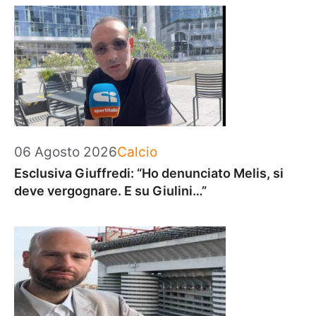
Categorie
06 Agosto 2026
Calcio
Esclusiva Giuffredi: “Ho denunciato Melis, si
deve vergognare. E su Giulini…”