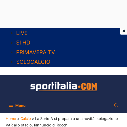
×
Vai
LIVE
al
SI HD
contenuto
PRIMAVERA TV
SOLOCALCIO
Menu
Home
»
Calcio
»
La Serie A si prepara a una novità: spiegazione
VAR allo stadio, l’annuncio di Rocchi