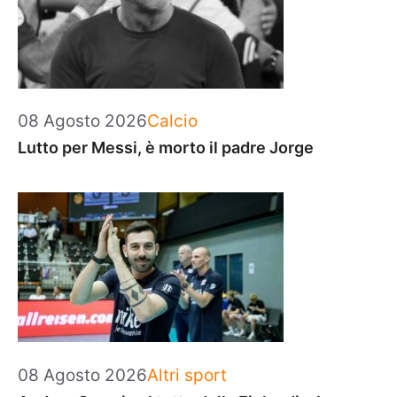
Categorie
08 Agosto 2026
Calcio
Lutto per Messi, è morto il padre Jorge
Categorie
08 Agosto 2026
Altri sport