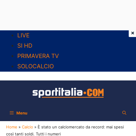
×
Vai
LIVE
al
SI HD
contenuto
PRIMAVERA TV
SOLOCALCIO
Menu
Home
»
Calcio
»
È stato un calciomercato da record: mai spesi
così tanti soldi. Tutti i numeri