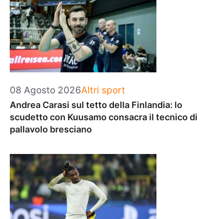
Categorie
08 Agosto 2026
Altri sport
Andrea Carasi sul tetto della Finlandia: lo
scudetto con Kuusamo consacra il tecnico di
pallavolo bresciano