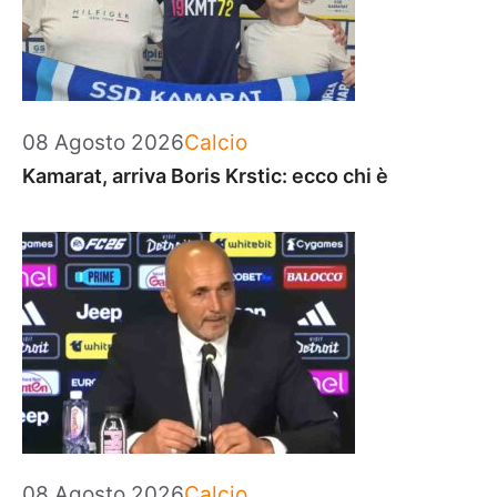
Categorie
08 Agosto 2026
Calcio
Kamarat, arriva Boris Krstic: ecco chi è
Categorie
08 Agosto 2026
Calcio