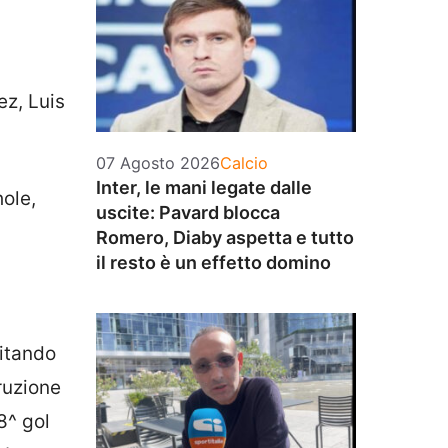
ez, Luis
Categorie
07 Agosto 2026
Calcio
Inter, le mani legate dalle
ole,
uscite: Pavard blocca
Romero, Diaby aspetta e tutto
il resto è un effetto domino
itando
truzione
8^ gol