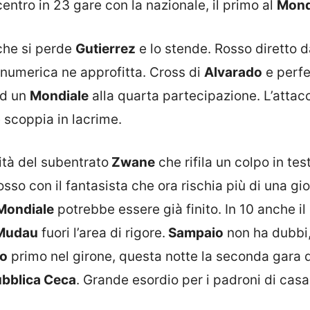
centro in 23 gare con la nazionale, il primo al
Mond
he si perde
Gutierrez
e lo stende. Rosso diretto d
 numerica ne approfitta. Cross di
Alvarado
e perfe
ad un
Mondiale
alla quarta partecipazione. L’attac
scoppia in lacrime.
ità del subentrato
Zwane
che rifila un colpo in tes
rosso con il fantasista che ora rischia più di una gi
Mondiale
potrebbe essere già finito. In 10 anche il
Mudau
fuori l’area di rigore.
Sampaio
non ha dubbi,
o
primo nel girone, questa notte la seconda gara 
bblica Ceca
. Grande esordio per i padroni di casa