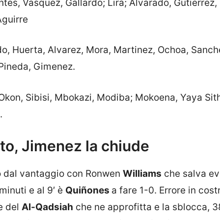
tes, Vasquez, Gallardo; Lira; Alvarado, Gutierrez,
Aguirre
o, Huerta, Alvarez, Mora, Martinez, Ochoa, Sanch
Pineda, Gimenez.
 Okon, Sibisi, Mbokazi, Modiba; Mokoena, Yaya Sith
.
to, Jimenez la chiude
o dal vantaggio con Ronwen
Williams
che salva ev
minuti e al 9′ è
Quiñones
a fare 1-0. Errore in cos
e del
Al-Qadsiah
che ne approfitta e la sblocca, 3