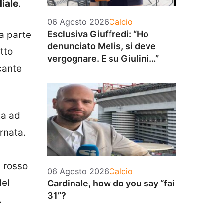
iale
.
Categorie
06 Agosto 2026
Calcio
Esclusiva Giuffredi: “Ho
a parte
denunciato Melis, si deve
tto
vergognare. E su Giulini…”
cante
ta ad
ornata.
 rosso
Categorie
06 Agosto 2026
Calcio
del
Cardinale, how do you say “fai
31”?
.