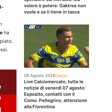
volere è potere: Oaktree non
l-
vuole e se li tiene in tasca
n
le
ha
piato.
ssi.
Categorie
08 Agosto 2026
Calcio
Live Calciomercato, tutte le
notizie di venerdì 07 agosto:
Esposito, contatti con il
Como. Pellegrino, attenzione
alla Fiorentina