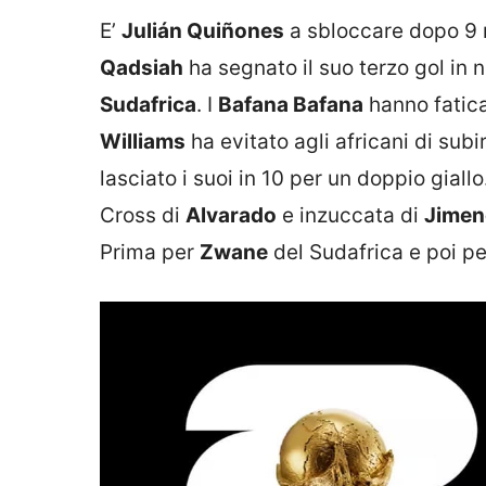
E’
Julián Quiñones
a sbloccare dopo 9 m
Qadsiah
ha segnato il suo terzo gol in 
Sudafrica
. I
Bafana Bafana
hanno fatica
Williams
ha evitato agli africani di subi
lasciato i suoi in 10 per un doppio gial
Cross di
Alvarado
e inzuccata di
Jimen
Prima per
Zwane
del Sudafrica e poi p