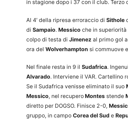
in stagione dopo i 37 con il club. Terzo 
Al 4′ della ripresa erroraccio di
Sithole
c
di
Sampaio
.
Messico
che in superiorità
colpo di testa di
Jimenez
al primo gol 
ora del
Wolverhampton
si commuove e 
Nel finale resta in 9 il
Sudafrica
. Ingenu
Alvarado
. Interviene il VAR. Cartellino 
Se il Sudafrica venisse eliminato il suo
Messico
, nel recupero
Montes
stende
diretto per DOGSO. Finisce 2-0,
Messic
gruppo, in campo
Corea del Sud
e
Repu