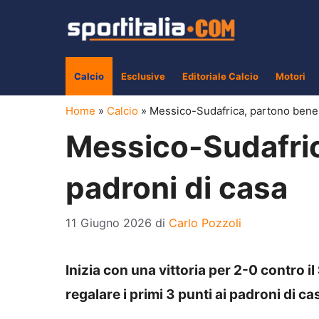
Vai
al
contenuto
Calcio
Esclusive
Editoriale Calcio
Motori
Home
»
Calcio
»
Messico-Sudafrica, partono bene 
Messico-Sudafric
padroni di casa
11 Giugno 2026
di
Carlo Pozzoli
Inizia con una vittoria per 2-0 contro i
regalare i primi 3 punti ai padroni di ca