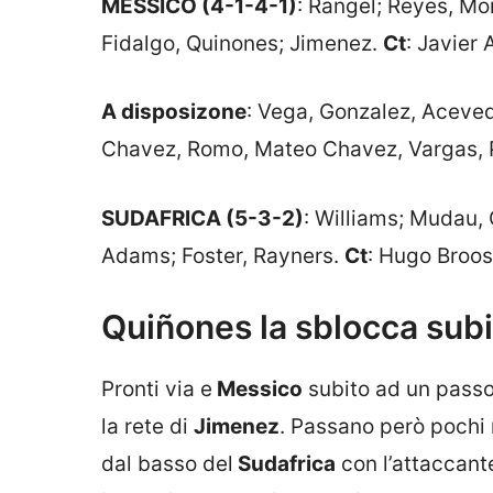
MESSICO (4-1-4-1)
: Rangel; Reyes, Mon
Fidalgo, Quinones; Jimenez.
Ct
: Javier 
A disposizone
: Vega, Gonzalez, Aceved
Chavez, Romo, Mateo Chavez, Vargas, 
SUDAFRICA (5-3-2)
: Williams; Mudau,
Adams; Foster, Rayners.
Ct
: Hugo Broos
Quiñones la sblocca subi
Pronti via e
Messico
subito ad un pass
la rete di
Jimenez
. Passano però pochi 
dal basso del
Sudafrica
con l’attaccant