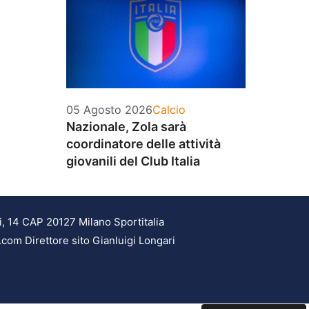
Categorie
05 Agosto 2026
Calcio
Nazionale, Zola sarà
coordinatore delle attività
giovanili del Club Italia
i, 14 CAP 20127 Milano Sportitalia
.com Direttore sito Gianluigi Longari