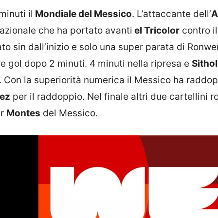
inuti il
Mondiale del Messico
. L’attaccante dell’
A
nazionale che ha portato avanti
el Tricolor
contro il
to sin dall’inizio e solo una super parata di Ronwe
re gol dopo 2 minuti. 4 minuti nella ripresa e
Sitho
lo. Con la superiorità numerica il Messico ha raddop
ez
per il raddoppio. Nel finale altri due cartellini ro
er
Montes
del Messico.