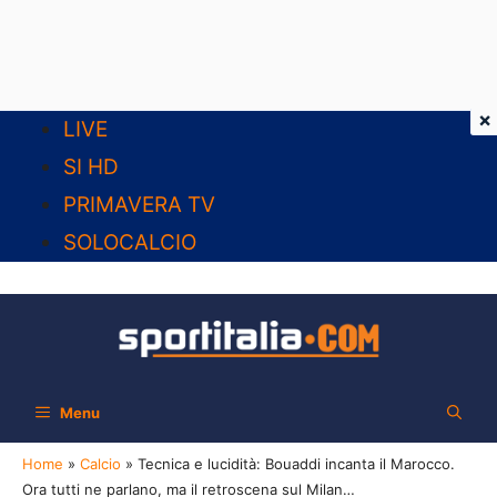
×
Vai
LIVE
al
SI HD
contenuto
PRIMAVERA TV
SOLOCALCIO
Menu
Home
»
Calcio
»
Tecnica e lucidità: Bouaddi incanta il Marocco.
Ora tutti ne parlano, ma il retroscena sul Milan…