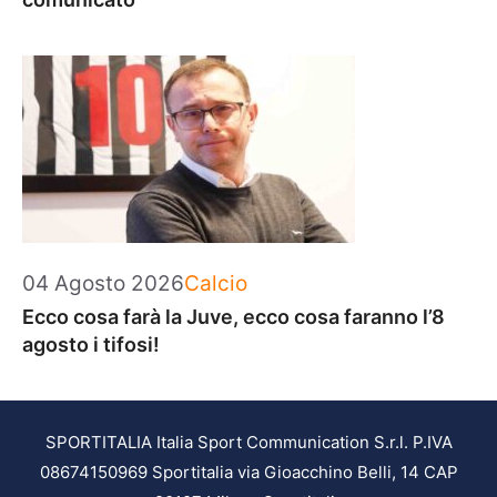
Categorie
04 Agosto 2026
Calcio
Ecco cosa farà la Juve, ecco cosa faranno l’8
agosto i tifosi!
SPORTITALIA Italia Sport Communication S.r.l. P.IVA
08674150969 Sportitalia via Gioacchino Belli, 14 CAP