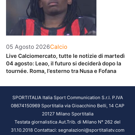
Categorie
05 Agosto 2026
Calcio
Live Calciomercato, tutte le notizie di martedì
04 agosto: Leao, il futuro si deciderà dopo la
tournée. Roma, l’esterno tra Nusa e Fofana
SPORTITALIA Italia Sport Communication S.r.l. P.IVA
08674150969 Sportitalia via Gioacchino Belli, 14 CAP
20127 Milano Sportitalia
Testata giornalistica Aut.Trib. di Milano N° 262 del
31.10.2018 Contattaci: segnalazioni@sportitaliatv.com