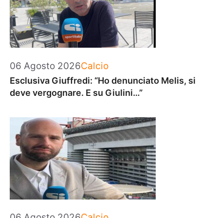
Categorie
06 Agosto 2026
Calcio
Esclusiva Giuffredi: “Ho denunciato Melis, si
deve vergognare. E su Giulini…”
Categorie
06 Agosto 2026
Calcio